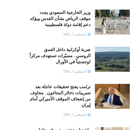
وزير الخارجية السعودي يجدد
موقف الرياض بشأن القدس ويؤكد
دعم إقامة دولة فلسطينية
أغسطس 7, 2026
ضربة أوكرانية داخل العمق
الروسي.. مسيّرات تستهدف مركزاً
لوجستياً في الأورال
أغسطس 7, 2026
ترامب يفتح تحقيقات عاجلة بعد
تسريبات ذخائر البنتاغون.. مخاوف
من إضعاف الموقف الأميركي أمام
إيران
أغسطس 7, 2026
واشنطن تحذر: بوتين قد يخاطر