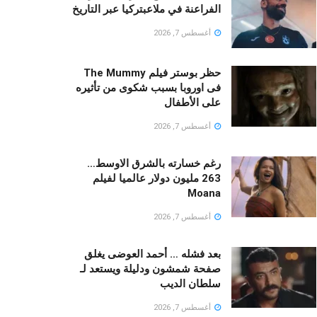
الفراعنة في ملاعبتركيا عبر التاريخ
أغسطس 7, 2026
حظر بوستر فيلم The Mummy
فى اوروبا بسبب شكوى من تأثيره
على الأطفال
أغسطس 7, 2026
رغم خسارته بالشرق الاوسط…
263 مليون دولار عالميا لفيلم
Moana
أغسطس 7, 2026
بعد فشله … أحمد العوضى يغلق
صفحة شمشون ودليلة ويستعد لـ
سلطان الديب
أغسطس 7, 2026