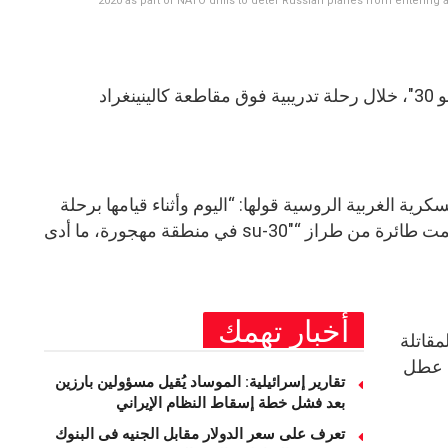
2020 as part of NATO drills to deter Russian planes from entering
تحطمت مقاتلة روسية من طراز “سو 30″، خلال رحلة تدريبية فوق مقاطعة كالينينغراد
رية الغربية الروسية قولها: “اليوم وأثناء قيامها برحلة
تدريبية في مقاطعة كالينينغراد، تحطمت طائرة من طراز “su-30″ في منطقة مهجورة، ما أدى
أخبار تهمك
مقاتلة
ه عطل
تقارير إسرائيلية: الموساد يُقيل مسؤولين بارزين
بعد فشل خطة إسقاط النظام الإيراني
تعرف على سعر الدولار مقابل الجنيه فى البنوك