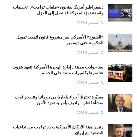
ديمقراطيو أمريكا يفتحون «ملفات ترامب».. تحقيقات
واسعة تمهّد لمعركة قد تصل إلى العزل
أغسطس 8, 2026
«الشيوخ» الأميركي يقر مشروع قانون لتمديد تمويل
الحكومة حتى ديسمبر
أغسطس 8, 2026
بعد حوادث مميتة.. إدارة الهجرة الأميركية تتعهد بتزويد
عناصرها بكاميرات مثبتة على الجسم
أغسطس 8, 2026
مسيّرة تخترق أجواء بلغاريا من رومانيا وتنـفجر قرب
منشأة للغاز .. راديف يأمر بتشديد الأمن
أغسطس 8, 2026
رئيس هيئة الأركان الأميركية يحذر ترامب من تداعيات
التصعيد مع إيران