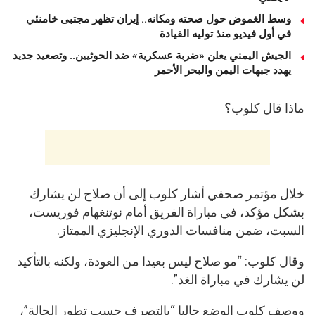
وسط الغموض حول صحته ومكانه.. إيران تظهر مجتبى خامنئي
في أول فيديو منذ توليه القيادة
الجيش اليمني يعلن «ضربة عسكرية» ضد الحوثيين.. وتصعيد جديد
يهدد جبهات اليمن والبحر الأحمر
ماذا قال كلوب؟
خلال مؤتمر صحفي أشار كلوب إلى أن صلاح لن يشارك
بشكل مؤكد، في مباراة الفريق أمام نوتنغهام فوريست،
السبت، ضمن منافسات الدوري الإنجليزي الممتاز.
وقال كلوب: “مو صلاح ليس بعيدا من العودة، ولكنه بالتأكيد
لن يشارك في مباراة الغد”.
ووصف كلوب الوضع حاليا “بالتصرف حسب تطور الحالة”،