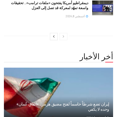
ديمقراطيو أمريكا يفتحون «ملفات ترامب».. تحقيقات
واسعة تمهّد لمعركة قد تصل إلى العزل
أغسطس 8, 2026
أخر الأخبار
إيران تضع شرطاً حاسماً لفتح مضيق هرمز.. «اتفاق عُمان»
وحده لا يكفي