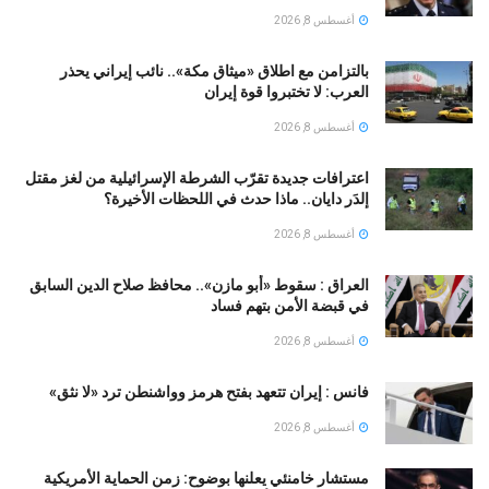
أغسطس 8, 2026
بالتزامن مع اطلاق «ميثاق مكة».. نائب إيراني يحذر
العرب: لا تختبروا قوة إيران
أغسطس 8, 2026
اعترافات جديدة تقرّب الشرطة الإسرائيلية من لغز مقتل
إلدَر دايان.. ماذا حدث في اللحظات الأخيرة؟
أغسطس 8, 2026
العراق : سقوط «أبو مازن».. محافظ صلاح الدين السابق
في قبضة الأمن بتهم فساد
أغسطس 8, 2026
فانس : إيران تتعهد بفتح هرمز وواشنطن ترد «لا نثق»
أغسطس 8, 2026
مستشار خامنئي يعلنها بوضوح: زمن الحماية الأمريكية