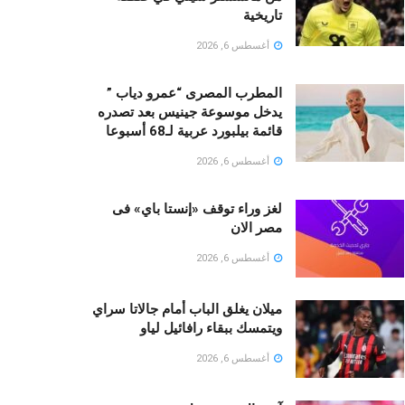
تاريخية
أغسطس 6, 2026
المطرب المصرى “عمرو دياب ”
يدخل موسوعة جينيس بعد تصدره
قائمة بيلبورد عربية لـ68 أسبوعا
أغسطس 6, 2026
لغز وراء توقف «إنستا باي» فى
مصر الان
أغسطس 6, 2026
ميلان يغلق الباب أمام جالاتا سراي
ويتمسك ببقاء رافائيل لياو
أغسطس 6, 2026