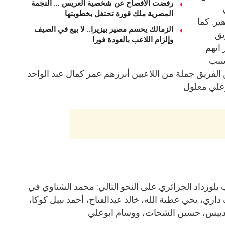
رفضت الافصاح عن شخصية العريس … النجمة
المصرية ملك قورة تحتفل بخطوبتها
ير. كما
الزمالك يحسم مصير بيزيرا.. لا بيع في الصيف
يق
وإلزام اللاعب بالعودة فورا
 اتهم
 سبب
الفريق جملة من اللاعبين أبرزهم عمر كمال عبد الواحد
علي معلول
 بلوزداد الجزائري على النحو التالي: محمد الشناوي في
ري، يحي عطية الله، خالد عبدالفتاح، أحمد نبيل كوكا،
الدبيس، حسين الشحات، ووسام ابوعلي