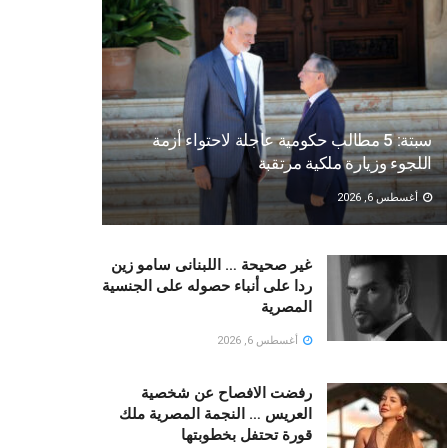
سبتة: 5 مطالب حكومية عاجلة لاحتواء أزمة
اللجوء وزيارة ملكية مرتقبة
أغسطس 6, 2026
غير صحيحة … اللبنانى سامو زين
ردا على أنباء حصوله على الجنسية
المصرية
أغسطس 6, 2026
رفضت الافصاح عن شخصية
العريس … النجمة المصرية ملك
قورة تحتفل بخطوبتها