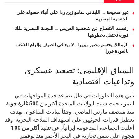
غير صحيحة … اللبنانى سامو زين ردا على أنباء حصوله على
الجنسية المصرية
رفضت الافصاح عن شخصية العريس … النجمة المصرية ملك
قورة تحتفل بخطوبتها
الزمالك يحسم مصير بيزيرا.. لا بيع في الصيف وإلزام اللاعب
بالعودة فورا
السياق الإقليمي: تصعيد عسكري
وتداعيات اقتصادية
تأتي هذه التطورات في ظل تصاعد حدة المواجهات في
اليمن، حيث شنت الولايات المتحدة أكثر من
500 غارة جوية
منذ منتصف مارس الماضي، وفقاً لبيانات البنتاغون، بهدف
تعطيل قدرات الحوثيين على استهداف الملاحة البحرية. وقد
أعلنت الجماعة، المدعومة إيرانياً، عن تنفيذ
أكثر من 100
هجوم
على سفن تجارية في البحر الأحمر منذ نوفمبر