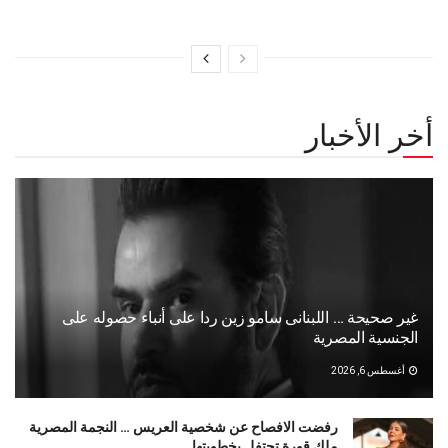
أخر الأخبار
غير صحيحة … اللبنانى سامو زين ردا على أنباء حصوله على
الجنسية المصرية
أغسطس 6, 2026
رفضت الافصاح عن شخصية العريس … النجمة المصرية
ملك قورة تحتفل بخطوبتها