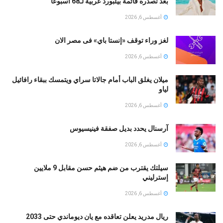
بعد تصدره قائمة بيلبورد عربية لـ68 أسبوعا
أغسطس 6, 2026
لغز وراء توقف «إنستا باي» فى مصر الان
أغسطس 6, 2026
ميلان يغلق الباب أمام جالاتا سراي ويتمسك ببقاء رافائيل
لياو
أغسطس 6, 2026
آرسنال يحدد بديل صفقة فينيسيوس
أغسطس 6, 2026
سيلتك يقترب من ضم هيثم حسن مقابل 9 ملايين
إسترليني
أغسطس 6, 2026
ريال مدريد يعلن تعاقده مع يان ديوماندي حتى 2033