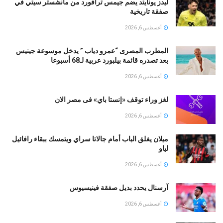
ليدز يونايتد يضم جيمس ترافورد من مانشستر سيتي في
صفقة تاريخية
أغسطس 6, 2026
المطرب المصرى “عمرو دياب ” يدخل موسوعة جينيس
بعد تصدره قائمة بيلبورد عربية لـ68 أسبوعا
أغسطس 6, 2026
لغز وراء توقف «إنستا باي» فى مصر الان
أغسطس 6, 2026
ميلان يغلق الباب أمام جالاتا سراي ويتمسك ببقاء رافائيل
لياو
أغسطس 6, 2026
آرسنال يحدد بديل صفقة فينيسيوس
أغسطس 6, 2026