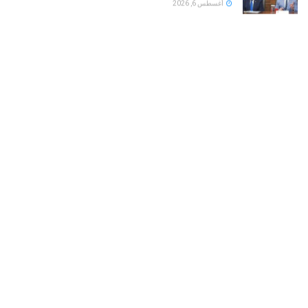
أغسطس 6, 2026
تقارير: هجمات سيبرانية إيرانية تستهدف شبكات المياه في
12 ولاية أمريكية
أغسطس 6, 2026
نورا فتحى تحسم الجدل حول علاقتها بحارس مرمى
منتخب المغرب ياسين بونو ‏
أغسطس 6, 2026
LOAD MORE
هو مساحة الواقفين في الميدان على مفترق