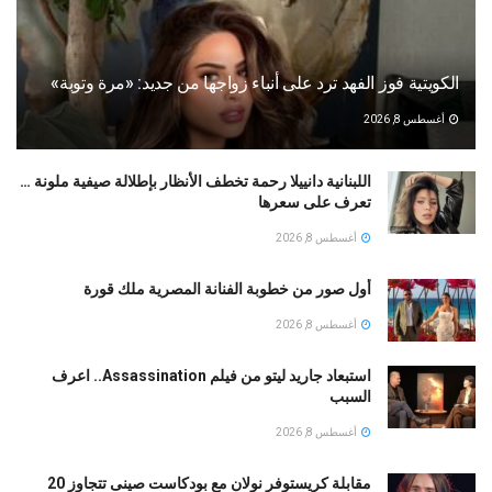
الكويتية فوز الفهد ترد على أنباء زواجها من جديد: «مرة وتوبة» ‏
أغسطس 8, 2026
اللبنانية دانييلا رحمة تخطف الأنظار بإطلالة صيفية ملونة …
تعرف على سعرها
أغسطس 8, 2026
أول صور من خطوبة الفنانة المصرية ملك قورة
أغسطس 8, 2026
استبعاد جاريد ليتو من فيلم Assassination.. اعرف
السبب
أغسطس 8, 2026
مقابلة كريستوفر نولان مع بودكاست صينى تتجاوز 20