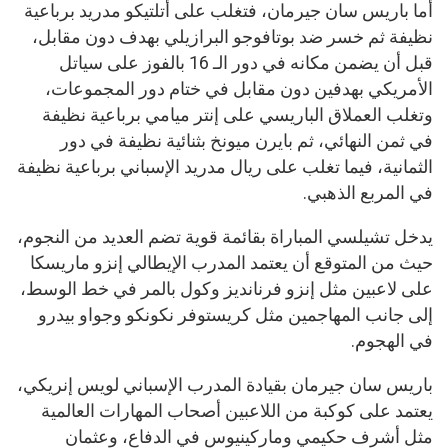
أما باريس سان جيرمان، فتغلب على أتلتيكو مدريد برباعية
نظيفة ثم خسر ضد بوتافوجو البرازيلي بهدف دون مقابل،
قبل أن يضمن مكانه في دور الـ 16 بالفوز على سياتل
الأمريكي بهدفين دون مقابل في ختام دور المجموعات،
وتغلب العملاق الباريسي على إنتر ميامي برباعية نظيفة
في ثمن النهائي، ثم بايرن ميونخ بثنائية نظيفة في دور
الثمانية، فيما تغلب على ريال مدريد الإسباني برباعية نظيفة
في المربع الذهبي.
يدخل تشيلسي المباراة بقائمة قوية تضم العديد من النجوم،
حيث من المتوقع أن يعتمد المدرب الإيطالي إنزو ماريسكا
على لاعبين مثل إنزو فرنانديز وكول بالمر في خط الوسط،
إلى جانب المهاجمين مثل كريستوفر نكونكو وجواو بيدرو
في الهجوم.
باريس سان جيرمان بقيادة المدرب الإسباني لويس إنريكي،
يعتمد على كوكبة من اللاعبين أصحاب المهارات العالمية
مثل أشرف حكيمي وماركينيوس في الدفاع، وعثمان