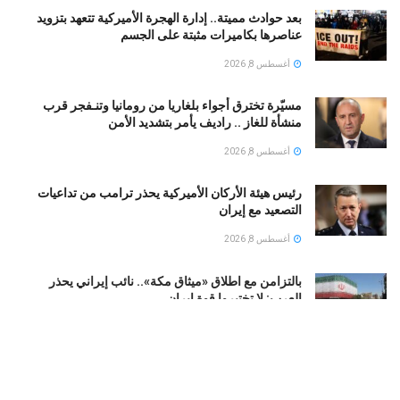
بعد حوادث مميتة.. إدارة الهجرة الأميركية تتعهد بتزويد
عناصرها بكاميرات مثبتة على الجسم
أغسطس 8, 2026
مسيّرة تخترق أجواء بلغاريا من رومانيا وتنـفجر قرب
منشأة للغاز .. راديف يأمر بتشديد الأمن
أغسطس 8, 2026
رئيس هيئة الأركان الأميركية يحذر ترامب من تداعيات
التصعيد مع إيران
أغسطس 8, 2026
بالتزامن مع اطلاق «ميثاق مكة».. نائب إيراني يحذر
العرب: لا تختبروا قوة إيران
أغسطس 8, 2026
اعترافات جديدة تقرّب الشرطة الإسرائيلية من لغز مقتل
إلدَر دايان.. ماذا حدث في اللحظات الأخيرة؟