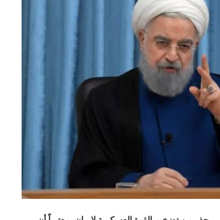
يحذر من تضخيم القوة العسكرية لإيران، معتبراً أن