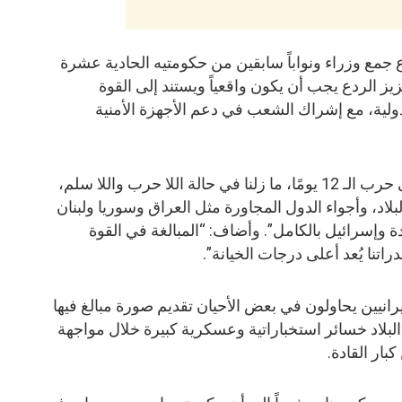
مع وزراء ونواباً سابقين من حكومتيه الحادية عشرة
ز الردع يجب أن يكون واقعياً ويستند إلى القوة
لدولية، مع إشراك الشعب في دعم الأجهزة الأمنية
وقال روحاني: “بعد خمسة أشهر على حرب الـ 12 يومًا، ما زلنا في حالة اللا حرب واللا سلم،
بلاد، وأجواء الدول المجاورة مثل العراق وسوريا ولبنان
 وإسرائيل بالكامل”. وأضاف: “المبالغة في القوة
تنا يُعد أعلى درجات الخيانة”.
رانيين يحاولون في بعض الأحيان تقديم صورة مبالغ فيها
لبلاد خسائر استخباراتية وعسكرية كبيرة خلال مواجهة
بار القادة.