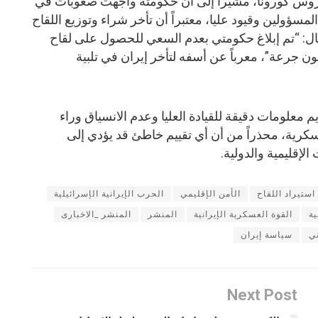
يروس كورونا، مشيراً إلى أن حكومته واجهت صعوبات في
ؤولين وقيود عليا، معتبراً أن تأخر شراء وتوزيع اللقاح
ال: “تم إبلاغ حكومتي بعدم السعي للحصول على لقاح
 رغم وعود بتوريد نحو 50 مليون جرعة”، معرباً عن أسفه لتأخر إيران في تلبية
 معلومات دقيقة للقيادة العليا وعدم الانسياق وراء
لعسكرية، محذراً من أن أي تقييم خاطئ قد يؤدي إلى
إقليمية والدولية.
استيراد اللقاح
الأمن الإقليمي
الحرب الإيرانية الإسرائيلية
ية
القوة العسكرية الإيرانية
المنشر
المنشر _الاخبارى
ي
سياسة إيران
Next Post