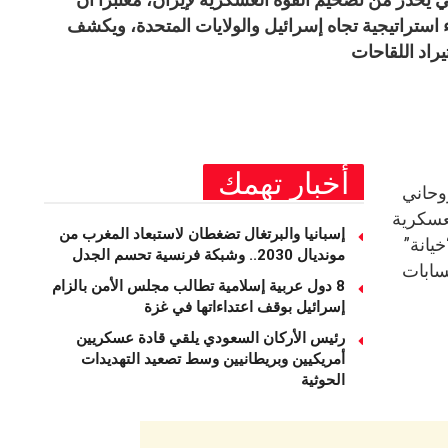
ء استراتيجية تجاه إسرائيل والولايات المتحدة، ويكشف
راد اللقاحات
أخبار تهمك
وحاني
لعسكرية
إسبانيا والبرتغال تضغطان لاستبعاد المغرب من
خيانة”
مونديال 2030.. وشبكة فرنسية تحسم الجدل
سابات
8 دول عربية إسلامية تطالب مجلس الأمن بالزام
إسرائيل بوقف اعتداءاتها في غزة
رئيس الأركان السعودي يلقي قادة عسكريين
أمريكيين وبريطانيين وسط تصعيد التهديدات
الحوثية