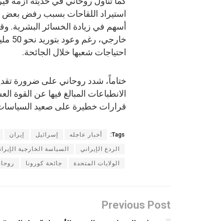
كما تناول روحاني في حديثه أزمة ف
استيراد اللقاحات بسبب رفض بعض المس
أسهم في زيادة الخسائر البشرية. وق
خارجي،
احتياجات شعبها خلال الجائحة.
ختاماً، شدد روحاني على ضرورة تقديم
الانطباعات المبالغ فيها عن القوة ا
قرارات خطيرة على صعيد السياسات ال
Tags:
أخبار عاجله
إسرائيل
إيران
الردع الإيراني
السياسة الخارجية الإيران
الولايات المتحدة
جائحة كورونا
روحان
Previous Post