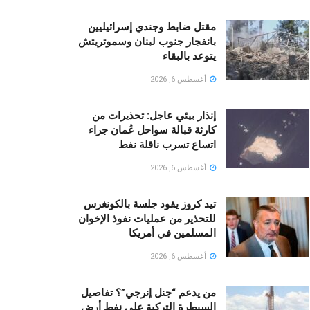
مقتل ضابط وجندي إسرائيليين
بانفجار جنوب لبنان وسموتريتش
يتوعد بالبقاء
أغسطس 6, 2026
إنذار بيئي عاجل: تحذيرات من
كارثة قبالة سواحل عُمان جراء
اتساع تسرب ناقلة نفط
أغسطس 6, 2026
تيد كروز يقود جلسة بالكونغرس
للتحذير من عمليات نفوذ الإخوان
المسلمين في أمريكا
أغسطس 6, 2026
من يدعم “جنل إنرجي”؟ تفاصيل
السيطرة التركية على نفط أرض