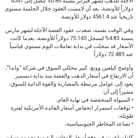
الآجلة للذهب لشهر فبراير بنسبة 0.86% لتصل إلى 4541
دولاراً للأونصة، بعد أن لامست العقود خلال الجلسة مستوى
تاريخياً عند 4561.4 دولار للأونصة.
وفي الوقت نفسه، صعدت عقود الفضة الآجلة لشهر مارس
بنسبة 4.83% لتسجل 75.145 دولاراً للأونصة، بعدما كانت
الأسعار قد سجلت في بداية تعاملات اليوم مستوى قياسياً
عند 72.485 دولاراً.
وأوضح كيلفين وونغ، كبير محللي السوق في شركة “واندا”،
أن الارتفاع في أسعار الذهب والفضة منذ بداية ديسمبر
يعود إلى عوامل مرتبطة بالمضاربة والقوة الذاتية للسوق،
مشيراً إلى أن:
• السيولة المنخفضة في نهاية العام،
• توقعات استمرار انخفاض أسعار الفائدة الأمريكية لفترة
طويلة،
• تصاعد المخاطر الجيوسياسية،
كلها ساهمت في دفع أسعار المعادن النفيسة نحو مستويات