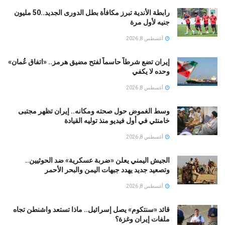
رابطة الأندية تبرز مكافأة بطل الدورى الجديد..50 مليون
جنيه لأول مرة
أغسطس 8, 2026
إيران تضع شرطاً حاسماً لفتح مضيق هرمز.. «اتفاق عُمان»
وحده لا يكفي
أغسطس 8, 2026
وسط الغموض حول صحته ومكانه.. إيران تظهر مجتبى
خامنئي في أول فيديو منذ توليه القيادة
أغسطس 8, 2026
الجيش اليمني يعلن «ضربة عسكرية» ضد الحوثيين..
وتصعيد جديد يهدد جبهات اليمن والبحر الأحمر
أغسطس 8, 2026
قائد «سنتكوم» يصل إسرائيل.. ماذا تستعد واشنطن تجاه
ملفات إيران وغزة؟