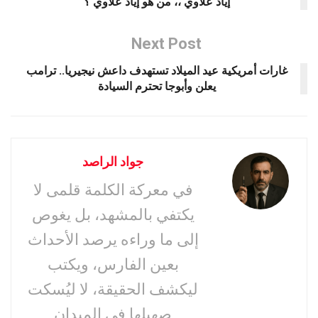
إياد علاوي ،، من هو إياد علاوي ؟
Next Post
غارات أمريكية عيد الميلاد تستهدف داعش نيجيريا.. ترامب
يعلن وأبوجا تحترم السيادة
جواد الراصد
في معركة الكلمة قلمى لا
يكتفي بالمشهد، بل يغوص
إلى ما وراءه يرصد الأحداث
بعين الفارس، ويكتب
ليكشف الحقيقة، لا ليُسكت
صهيلها في الميدان