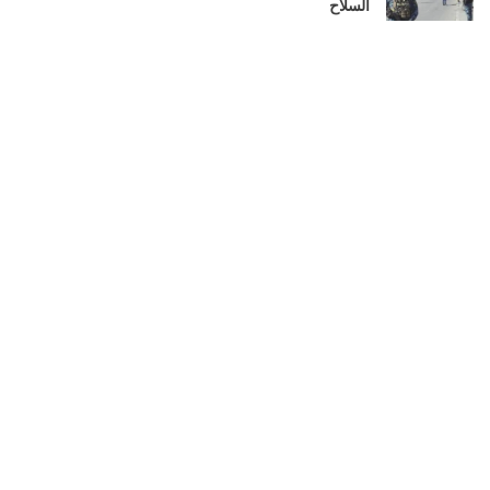
السلاح
أغسطس 6, 2026
التربية الكويتية تصدر قرارا بإغلاق المدرسة الإيرانية
الخاصة 2026
أغسطس 6, 2026
LOAD MORE
هو مساحة الواقفين في الميدان على مفترق
الطرق ، بين رؤية الانظمة ، و مقولات
المعارضة!بين استبداد السلطة ، و عشوائية كثير