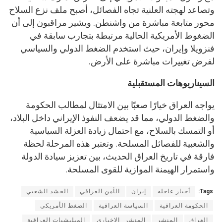
وتصاعد لهجته العلنية تجاه الفصائل، أصبح ملف نزع السلاح
محور متابعة مباشرة من واشنطن. ويشير مراقبون إلى أن
الضغوط الأمريكية الحالية مرتبطة بتجارب سابقة في
فنزويلا وإيران، حيث استخدم الضغط الدولي والسياسي
لفرض تغييرات مباشرة على الأرض.
السيناريوهات المستقبلية
يواجه العراق خيارًا صعبًا بين الامتثال لمطالب الحكومة
والضغط الدولي، مما قد يضعف النفوذ الإيراني داخل البلاد،
أو التمسك بالسلاح، مع احتمال زيادة العزلة السياسية
والشعبية للفصائل المسلحة. وتعتبر هذه المرحلة لحظة
فارقة في تاريخ العراق الحديث، بين تعزيز سيادة الدولة
واستمرار الهيمنة الموازية للقوى المسلحة.
Tags:
أخبار عاجله
إيران
الأمن العراقي
الحشد الشعبي
الحكومة العراقية
السياسة العراقية
الضغط الأمريكي
العراق
المنشر
المنشر _الاخبارى
الميليشيات العراقية