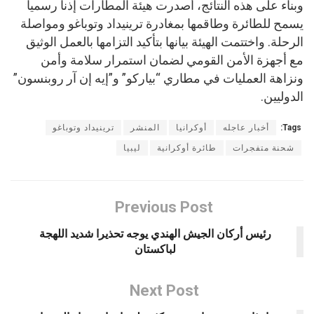
وبناء على هذه النتائج، أصدرت هيئة المطارات إذنا رسميا
يسمح للطائرة وطاقمها بمغادرة ترينيداد وتوباغو ومواصلة
الرحلة. واختتمت الهيئة بيانها بتأكيد التزامها بالعمل الوثيق
مع أجهزة الأمن القومي لضمان استمرار سلامة وأمن
ونزاهة العمليات في مطاري “بياركو” و”إيه إن آر روبنسون”
الدوليين.
Tags:
أخبار عاجله
أوكرانيا
المنشر
ترينيداد وتوباغو
شحنة متفجرات
طائرة أوكرانية
ليبيا
Previous Post
رئيس أركان الجيش الهندي يوجه تحذيرا شديد اللهجة
لباكستان
Next Post