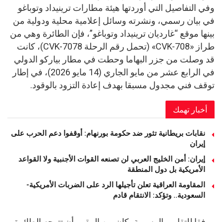
وفي التفاصيل التي أوردتها هيئة مطارات ترينيداد وتوباغو
في بيان رسمي، ونشرته وسائل إعلامية محلية ودولية من
بينها موقع “غارديان ترينيداد وتوباغو”، فإن الطائرة وهي من
طراز «CVK-708» (تحمل رقم الرحلة CVK-7078)، كانت
قد وصلت من جزر البهاما وحطت في مطار بياركو الدولي
في الرابع عشر من مايو الجاري (14 مايو 2026)، في إطار
توقف فني مجدول مسبقا بهدف إعادة التزود بالوقود.
أخبار تهمك
نقابات بريطانية تثور ضد حكومة بورنهام: أوقفوا دعم الحرب على
إيران
إيران: أمن الخليج العربي لن تصنعه القوات الأجنبية ولا القواعد
الأمريكية بل دول المنطقة
المقاومة العراقية تعلن تأجيلها الرد على الضربات الأمريكية-
السعودية.. وتؤكد: الانتقام قادم
ووفقا للتقارير الرسمية، كان من المقرر أن تتوجه الطائرة