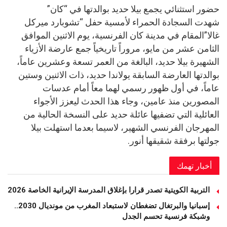
حضور استثنائي يجمع بيلا حديد بوالدتها في “كان”
شهدت السجادة الحمراء لأمسية حفل “تشوبارد ميركل
غالا”المقام في مدينة كان الفرنسية، يوم الاثنين الموافق
الثامن عشر من مايو، مروراً تاريخياً جمع عارضة الأزياء
الشهيرة بيلا حديد، البالغة من العمر تسعة وعشرين عاماً،
بوالدتها العارضة السابقة يولاندا حديد، ذات الاثنين وستين
عاماً، في أول ظهور رسمي لهما معاً أمام عدسات
المصورين منذ عامين، وجاء هذا الحدث ليعزز الأجواء
العائلية التي تضفيها عائلة حديد على النسخة الحالية من
المهرجان الفرنسي الشهير، لاسيما بعدما استهلت بيلا
جولتها برفقة شقيقها أنور.
أخبار تهمك
التربية الكويتية تصدر قرارا بإغلاق المدرسة الإيرانية الخاصة 2026
إسبانيا والبرتغال تضغطان لاستبعاد المغرب من مونديال 2030..
وشبكة فرنسية تحسم الجدل