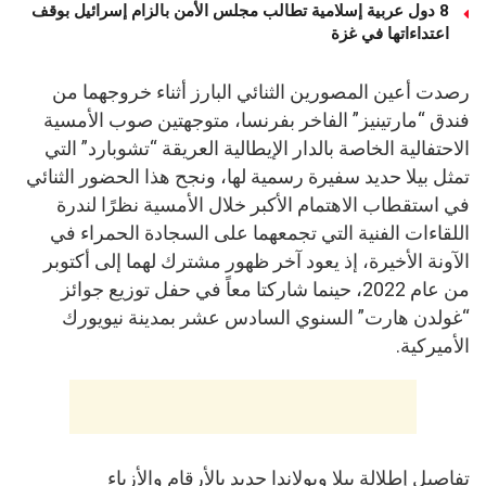
8 دول عربية إسلامية تطالب مجلس الأمن بالزام إسرائيل بوقف
اعتداءاتها في غزة
رصدت أعين المصورين الثنائي البارز أثناء خروجهما من
فندق “مارتينيز” الفاخر بفرنسا، متوجهتين صوب الأمسية
الاحتفالية الخاصة بالدار الإيطالية العريقة “تشوبارد” التي
تمثل بيلا حديد سفيرة رسمية لها، ونجح هذا الحضور الثنائي
في استقطاب الاهتمام الأكبر خلال الأمسية نظرًا لندرة
اللقاءات الفنية التي تجمعهما على السجادة الحمراء في
الآونة الأخيرة، إذ يعود آخر ظهور مشترك لهما إلى أكتوبر
من عام 2022، حينما شاركتا معاً في حفل توزيع جوائز
“غولدن هارت” السنوي السادس عشر بمدينة نيويورك
الأميركية.
تفاصيل إطلالة بيلا ويولاندا حديد بالأرقام والأزياء