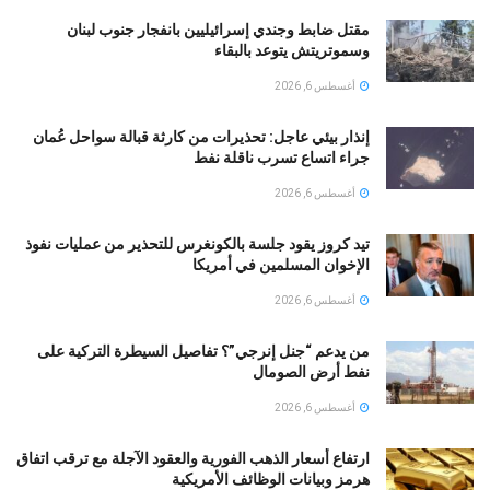
مقتل ضابط وجندي إسرائيليين بانفجار جنوب لبنان
وسموتريتش يتوعد بالبقاء
أغسطس 6, 2026
إنذار بيئي عاجل: تحذيرات من كارثة قبالة سواحل عُمان
جراء اتساع تسرب ناقلة نفط
أغسطس 6, 2026
تيد كروز يقود جلسة بالكونغرس للتحذير من عمليات نفوذ
الإخوان المسلمين في أمريكا
أغسطس 6, 2026
من يدعم “جنل إنرجي”؟ تفاصيل السيطرة التركية على
نفط أرض الصومال
أغسطس 6, 2026
ارتفاع أسعار الذهب الفورية والعقود الآجلة مع ترقب اتفاق
هرمز وبيانات الوظائف الأمريكية