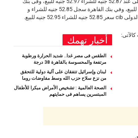
واستقر سعر الدولار اليوم بالبنك الأهلى عند 52.87 جنيه للشراء 52.97 جنيه للبيع، وفى بنك
مصر 52.87 جنيه للشراء 52.97 جنيه للبيع، وفي بنك القاهرة سجل 52.85 جنيه للشراء و
كالآتى:
أخبار تهمك
الطقس فى مصر غدا.. شديد الحرارة ورطوبة
مرتفعة والمحسوسة بالقاهرة 38 درجة
لبنان وإسرائيل تتفقان على آلية دولية للتحقق
من نزع سلاح حزب الله وسط مفاوضات روما
الصحة العالمية : تشخيص الأمراض مبكرا للأطفال
المبتسرين يساهم فى حمايتهم
ى