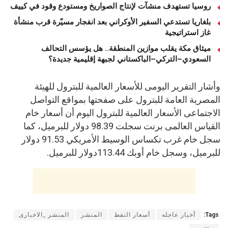
روسيا تستهدف منشآت لإنتاج الصواريخ ومستودع وقود في كييف
بلغاريا تستدعي السفير الأوكراني بعد انفجار مسيّرة قرب منشأة
غاز استراتيجية
ميثاق مكة يقلب موازين المنطقة.. هل يؤسس التحالف
السعودي–التركي–الباكستاني لجبهة إقليمية جديدة؟
وأشار التقرير اليومى للأسعار العالمية للبترول للهيئة
المصرية العامة للبترول على صفحتها بمواقع التواصل
الاجتماعى الأسعار العالمية للبترول اليوم أن أسعار خام
القياس العالمى برنت سجلت 98.39 دولار للبرميل، كما
سجل خام غرب تكساس الوسيط الأمريكي 91.53 دولار
للبرميل، وسجل خام أوبك 113.44دولار للبرميل.
Tags:
أخبار عاجله
أسعار النفط
المنشر
المنشر _الاخبارى