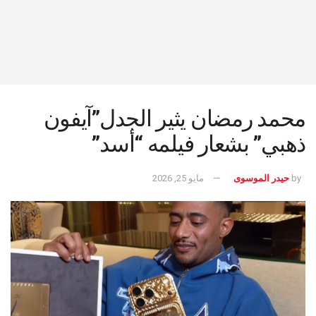
محمد رمضان يثير الجدل”آيفون
ذهبي” بشعار فيلمه “أسد”
by
حيدر الموسوى
مايو 25, 2026