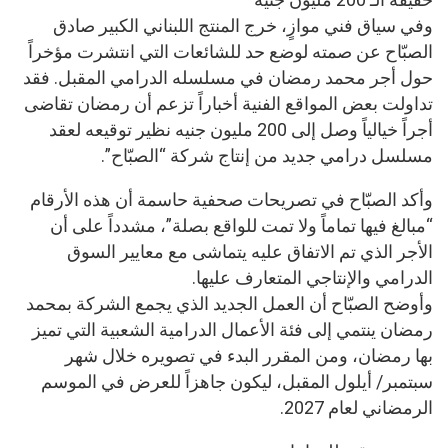
وفي سياق فني موازٍ، خرج المنتج اللبناني الكبير صادق
الصبّاح عن صمته لوضع حد للشائعات التي انتشرت مؤخراً
حول أجر محمد رمضان في مسلسله الدرامي المقبل. فقد
تداولت بعض المواقع الفنية أخباراً تزعم أن رمضان تقاضى
أجراً خيالياً وصل إلى 200 مليون جنيه نظير توقيعه لعقد
مسلسل درامي جديد من إنتاج شركة “الصبّاح”.
وأكد الصبّاح في تصريحات صحفية حاسمة أن هذه الأرقام
“مبالغ فيها تماماً ولا تمت للواقع بصلة”، مشدداً على أن
الأجر الذي تم الاتفاق عليه يتماشى مع معايير السوق
الدرامي والإنتاجي المتعارف عليها.
وأوضح الصبّاح أن العمل الجديد الذي يجمع الشركة بمحمد
رمضان ينتمي إلى فئة الأعمال الدرامية الشعبية التي تميز
بها رمضان، ومن المقرر البدء في تصويره خلال شهر
سبتمبر/ أيلول المقبل، ليكون جاهزاً للعرض في الموسم
الرمضاني لعام 2027.