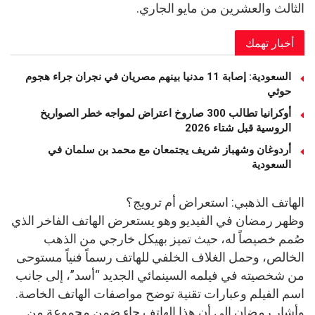
الثالث والعشرين من مايو الجاري.
أخبار تهمك
السعودية: إصابة 11 مدنيا بينهم مصريان في نجران جراء هجوم
حوثي
أوكرانيا تطالب 300 صاروخ اعتراض لمواجه خطر الصواريخ
الروسية قبل شتاء 2026
أردوغان وشهباز شريف يجتمعان مع محمد بن سلمان في
السعودية
الهاتف الذهبي: استعراض أم ترويج؟
وظهر رمضان في الفيديو وهو يستعرض الهاتف الفاخر الذي
صُمم خصيصاً له، حيث تميز بهيكل خارجي من الذهب
الخالص، وحمل الغلاف الخلفي للهاتف رسماً فنياً مستوحى
من شخصيته في فيلمه السينمائي الجديد “أسد”، إلى جانب
اسم الفيلم وعبارات تقنية توضح مواصفات الهاتف الخاصة.
وأشار رمضان إلى أن هذا الهاتف جاء ضمن مجموعة من