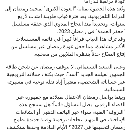
عودة مرتقبة للدراما
وتُعد هذه الخطوة بمثابة “العودة الكبرى” لمحمد رمضان إلى
الدراما التلفزيونية، بعد فترة غياب طويلة امتدت لأربع
سنوات، وتحديداً منذ النجاح المدوي الذي حققه مسلسل
“جعفر العمدة” في رمضان 2023.
وقد ترك هذا الغياب فراغاً كبيراً في قائمة المسلسلات
الأكثر مشاهدة، مما جعل عودة رمضان عبر مسلسل من
إنتاج الصبّاح حدثاً ينتظره الملايين من معجبيه.
وعلى الصعيد السينمائي، لا يتوقف رمضان عن شحن طاقة
الجمهور لفيلمه الجديد “أسد”، حيث يكثف حملاته الترويجية
عبر حساباته الشخصية، معتبراً إياه نقلة نوعية في مسيرته
السينمائية.
وبينما يواصل رمضان الاحتفال بميلاده مع جمهوره عبر
الفضاء الرقمي، يظل التساؤل قائماً: هل ستنجح هذه
“البروفة” الفنية، سواء عبر الهاتف الذهبي أو الشائعات
الإنتاجية، في التمهيد لنجاحات رقمية وفنية جديدة يطمح
رمضان لتحقيقها في 2027؟ الأيام القادمة وحدها ستكشف