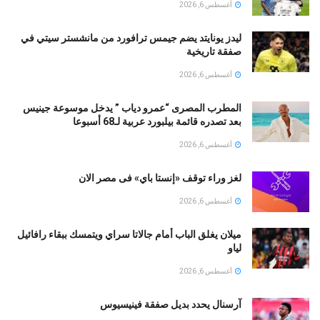
أغسطس 6, 2026
ليدز يونايتد يضم جيمس ترافورد من مانشستر سيتي في
صفقة تاريخية
أغسطس 6, 2026
المطرب المصرى “عمرو دياب ” يدخل موسوعة جينيس
بعد تصدره قائمة بيلبورد عربية لـ68 أسبوعا
أغسطس 6, 2026
لغز وراء توقف «إنستا باي» فى مصر الان
أغسطس 6, 2026
ميلان يغلق الباب أمام جالاتا سراي ويتمسك ببقاء رافائيل
لياو
أغسطس 6, 2026
آرسنال يحدد بديل صفقة فينيسيوس