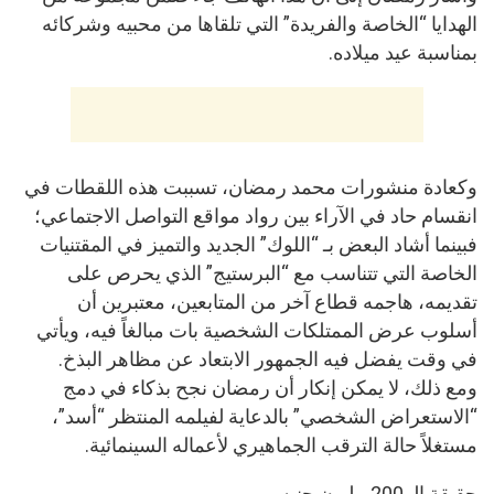
الهدايا “الخاصة والفريدة” التي تلقاها من محبيه وشركائه
بمناسبة عيد ميلاده.
وكعادة منشورات محمد رمضان، تسببت هذه اللقطات في
انقسام حاد في الآراء بين رواد مواقع التواصل الاجتماعي؛
فبينما أشاد البعض بـ “اللوك” الجديد والتميز في المقتنيات
الخاصة التي تتناسب مع “البرستيج” الذي يحرص على
تقديمه، هاجمه قطاع آخر من المتابعين، معتبرين أن
أسلوب عرض الممتلكات الشخصية بات مبالغاً فيه، ويأتي
في وقت يفضل فيه الجمهور الابتعاد عن مظاهر البذخ.
ومع ذلك، لا يمكن إنكار أن رمضان نجح بذكاء في دمج
“الاستعراض الشخصي” بالدعاية لفيلمه المنتظر “أسد”،
مستغلاً حالة الترقب الجماهيري لأعماله السينمائية.
حقيقة الـ 200 مليون جنيه