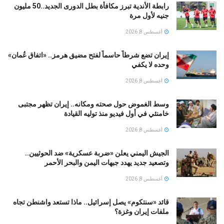
رابطة الأندية تبرز مكافأة بطل الدورى الجديد..50 مليون
جنيه لأول مرة
أغسطس 8, 2026
إيران تضع شرطاً حاسماً لفتح مضيق هرمز.. «اتفاق عُمان»
وحده لا يكفي
أغسطس 8, 2026
وسط الغموض حول صحته ومكانه.. إيران تظهر مجتبى
خامنئي في أول فيديو منذ توليه القيادة
أغسطس 8, 2026
الجيش اليمني يعلن «ضربة عسكرية» ضد الحوثيين..
وتصعيد جديد يهدد جبهات اليمن والبحر الأحمر
أغسطس 8, 2026
قائد «سنتكوم» يصل إسرائيل.. ماذا تستعد واشنطن تجاه
ملفات إيران وغزة؟