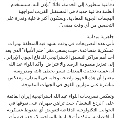
دفاعية متطورة إلى الخدمة، قائلا: “بإذن الله، سنستخدم
أنظمة دفاعية جديدة في المستقبل القريب لمواجهة
الهجمات الجوية المعادية، وستكون أكثر فاعلية وقدرة على
التحصين من أي وقت مضى”.
جاهزية ميدانية
تأتي هذه التصريحات في وقت تشهد فيه المنطقة توترات
عسكرية متصاعدة، حيث يسعى مقر “ختم الأنبياء” الذي يعد
أحد أهم مراكز التنسيق الاستراتيجي للدفاع الجوي الإيراني،
إلى تعزيز منظومة الرصد والاعتراض. وأكد اللواء عبد الله
أن عملية تحديث المعدات تسير بخطى ثابتة ومدروسة،
معتبرا أن هذه الجهود واضحة وجلية في الميدان، وتنعكس
مباشرة على موازين القوى في الجبهات المفتوحة.
وتعكس تصريحات اللواء عبد الله استراتيجية إيران القائمة
على “الردع النشط”، حيث تراهن طهران على تفوقها في
الجوانب التكنولوجية الدفاعية لتعويض أي ضغوط عسكرية
أو اقتصادية، مؤكدة أن قرارها بالمواجهة لا رجعة فيه وأن