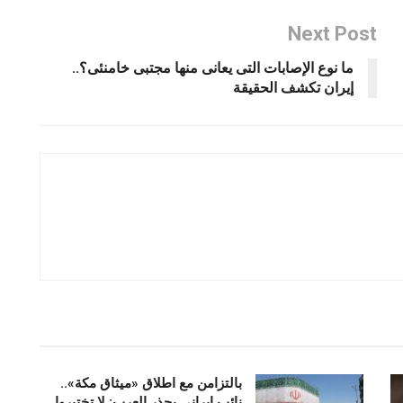
Next Post
ما نوع الإصابات التى يعانى منها مجتبى خامنئى؟..
إيران تكشف الحقيقة
بالتزامن مع اطلاق «ميثاق مكة»..
نائب إيراني يحذر العرب: لا تختبروا