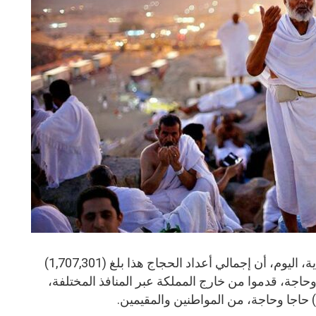
أعلنت الهيئة العامة للإحصاء بالسعودية، اليوم، أن إجمالي أعداد الحجاج هذا بلغ (1,707,301)
 منهم (1,546,655) حاجا وحاجة، قدموا من خارج المملكة عبر المنافذ المختلفة،