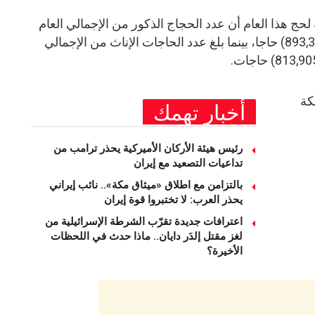
لحج هذا العام أن عدد الحجاج الذكور من الإجمالي العام
لأعداد حجاج الداخل والخارج بلغ (893,396) حاجا، بينما بلغ عدد الحاجات الإناث من الإجمالي
كة
أخبار تهمك
رئيس هيئة الأركان الأميركية يحذر ترامب من
تداعيات التصعيد مع إيران
بالتزامن مع اطلاق «ميثاق مكة».. نائب إيراني
يحذر العرب: لا تختبروا قوة إيران
اعترافات جديدة تقرّب الشرطة الإسرائيلية من
لغز مقتل إلدَر دايان.. ماذا حدث في اللحظات
الأخيرة؟