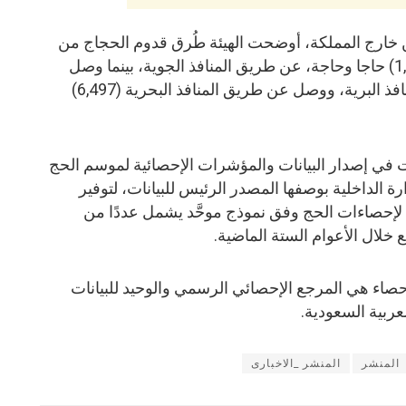
خارج المملكة، أوضحت الهيئة طُرق قدوم الحجاج من
خارج المملكة، حيث وصل (1,485,729) حاجا وحاجة، عن طريق المنافذ الجوية، بينما وصل
(54,429) حاجا وحاجة عن طريق المنافذ البرية، ووصل عن طريق المنافذ البحرية (6,497)
دت في إصدار البيانات والمؤشرات الإحصائية لموسم الحج
ة الداخلية بوصفها المصدر الرئيس للبيانات، لتوفير
ة لإحصاءات الحج وفق نموذج موحَّد يشمل عددًا من
بع خلال الأعوام الستة الماضية.
لإحصاء هي المرجع الإحصائي الرسمي والوحيد للبيانات
عربية السعودية.
المنشر
المنشر _الاخبارى