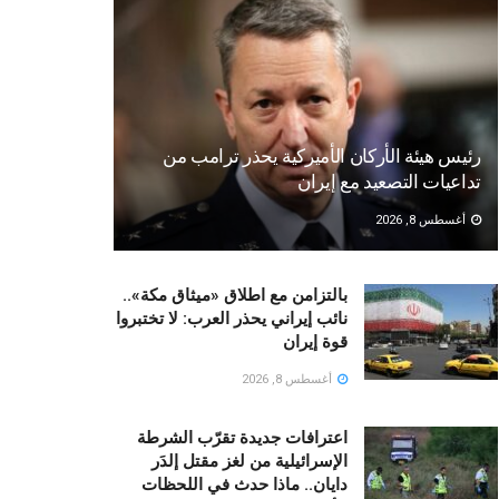
رئيس هيئة الأركان الأميركية يحذر ترامب من
تداعيات التصعيد مع إيران
أغسطس 8, 2026
بالتزامن مع اطلاق «ميثاق مكة»..
نائب إيراني يحذر العرب: لا تختبروا
قوة إيران
أغسطس 8, 2026
اعترافات جديدة تقرّب الشرطة
الإسرائيلية من لغز مقتل إلدَر
دايان.. ماذا حدث في اللحظات