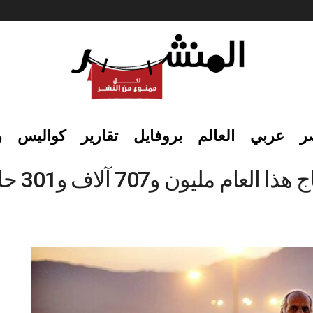
ر
عربي
العالم
بروفايل
تقارير
كواليس
ر
يون و707 آلاف و301 حاج وحاجة