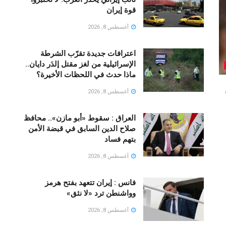
قوة إيران
أغسطس 8, 2026
اعترافات جديدة تقرّب الشرطة
الإسرائيلية من لغز مقتل إلدَر دايان..
ماذا حدث في اللحظات الأخيرة؟
أغسطس 8, 2026
العراق : سقوط «أبو مازن».. محافظ
صلاح الدين السابق في قبضة الأمن
بتهم فساد
أغسطس 8, 2026
فانس : إيران تتعهد بفتح هرمز
وواشنطن ترد «لا نثق»
أغسطس 8, 2026