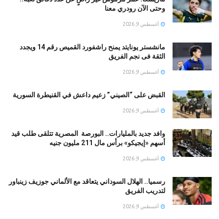
وحتى الآن رودري معنا
أغسطس 9, 2026
مانشستر يونايتد يمنح راشفورد القميص رقم 14 ويجدد
الثقة فى نجم الفريق
أغسطس 9, 2026
القبض على “الصيني” زعيم داعش في القنيطرة السورية
أغسطس 9, 2026
وافد جديد بالمليارات.. البورصة المصرية تتلقى طلب قيد
أسهم «إيجيكو» برأس مال 211 مليون جنيه
أغسطس 9, 2026
رسميا.. الهلال السوداني يتعاقد مع الألماني جوزيف زينباور
لتدريب الفريق
أغسطس 9, 2026