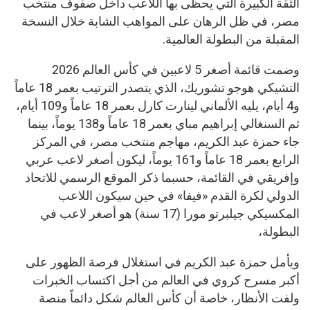
الثقة الكبيرة التي يحظى بها اللاعب داخل صفوف منتخب
مصر، في ظل الرهان على المواهب الشابة خلال النسخة
المقبلة من البطولة العالمية.
وضمت قائمة أصغر 5 لاعبين في كأس العالم 2026
التشيكي هوجو تشوريك، الذي يتصدر الترتيب بعمر 18 عاماً
و4 أيام، يليه الألماني لينارت كارل بعمر 18 عاماً و109 أيام،
ثم السنغالي إبراهيم مباي بعمر 18 عاماً و138 يوماً، بينما
جاء حمزة عبد الكريم، مهاجم منتخب مصر، في المركز
الرابع بعمر 18 عاماً و161 يوماً، ليكون أصغر لاعب عربي
وإفريقي في القائمة، حسبما ذكر الموقع الرسمي للاتحاد
الدولي لكرة القدم «فيفا» في حين سيكون اللاعب
المكسيكي جيلبرتو مورا (17 سنة) هو أصغر لاعب في
البطولة،
ويأمل حمزة عبد الكريم في استغلال فرصة الظهور على
أكبر مسرح كروي في العالم من أجل اكتساب الخبرات
ولفت الأنظار، خاصة أن كأس العالم شكل دائماً منصة