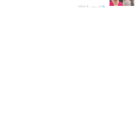
أغسطس 9, 2026
شرطة نيويورك تحذر.. خطاب مامداني بشأن نتنياهو يثير
مخاوف من تصاعد معاداة السامية
أغسطس 9, 2026
من بطل على السوشيال ميديا إلى هدف للانتقادات .. لماذا
انقلب المزاج المصري تجاه عبد السيد؟
أغسطس 9, 2026
LOAD MORE
هو مساحة الواقفين في الميدان على مفترق