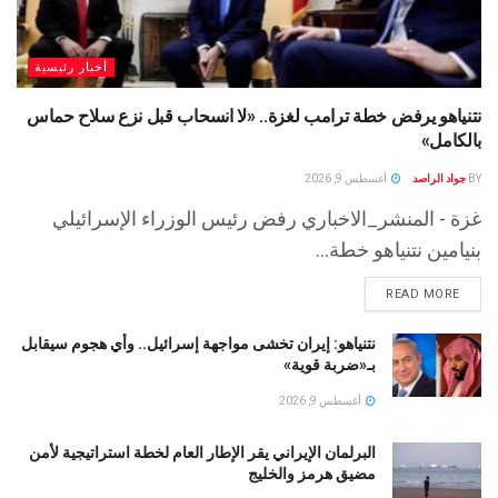
أخبار رئيسية
نتنياهو يرفض خطة ترامب لغزة.. «لا انسحاب قبل نزع سلاح حماس
بالكامل»
BY
جواد الراصد
أغسطس 9, 2026
غزة - المنشر_الاخباري رفض رئيس الوزراء الإسرائيلي
بنيامين نتنياهو خطة...
READ MORE
نتنياهو: إيران تخشى مواجهة إسرائيل.. وأي هجوم سيقابل
بـ«ضربة قوية»
أغسطس 9, 2026
البرلمان الإيراني يقر الإطار العام لخطة استراتيجية لأمن
مضيق هرمز والخليج