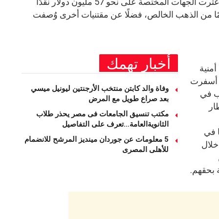
وبحسب التقارير الصحفيّة العراقية، عثرت الجهات المختصة على نحو 57 مليون دولار نقدًا
 إلى جانب 27 كيلوجرامًا من الذهب الخالص، فضلًا عن مقتنيات أخرى وُصفت
أخبار تهمك
منية
 أسفرت
وفاة والد كابتن منتخب الأرجنتين ليونيل ميسي
نواب في
بعد صراع طويل مع المرض
ار
مكتب تنسيق الجامعات فى مصر يحذر طلاب
الثانويةالعامة…تعرف على التفاصيل
 في
5 معلومات عن جوردان مينديز المرشح للانضمام
خلال
للأهلى المصرى
ة بحقهم.