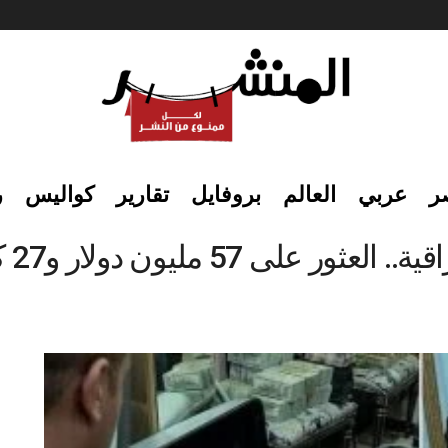
ر
عربي
العالم
بروفايل
تقارير
كواليس
ر
 57 مليون دولار و27 كجم ذهب