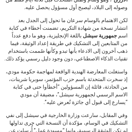
وصوله إلى البلاد، ليصبح أول مسؤول يحصل عليه.
لكن الاهتمام بالوسام سرعان ما تحول إلى الجدل بعد
انتشار نسخة من شهادة التكريم، تضمنت أخطاء في كتابة
اسم
جمهورية سيشل
باللغة الإنجليزية، وهو ما دفع عدداً
من المتابعين إلى التشكيك في طريقة إعداد الوثيقة، فيما
ذهب آخرون إلى الادعاء بأنها تبدو وكأنها صُممت باستخدام
تقنيات الذكاء الاصطناعي، دون وجود دليل رسمي يؤكد ذلك.
واستغلت المعارضة الهندية الواقعة لمهاجمة حكومة مودي،
إذ سخرت المتحدثة باسم حزب المؤتمر، سوبريا شرينات،
من الحادثة، قائلة إن المسؤولين “أخطأوا حتى في كتابة
الاسم الرسمي لجمهورية سيشل”، مضيفة أن مودي
“يسارع إلى قبول أي جائزة تُعرض عليه”.
وفي المقابل، سارعت وزارة الخارجية في سيشل إلى نفي
التشكيك في الوسام، مؤكدة أن النسخة التي جرى تداولها
لم تكن الوثيقة الرسمية، وإنما “مسودة عمل” أُرسلت عن