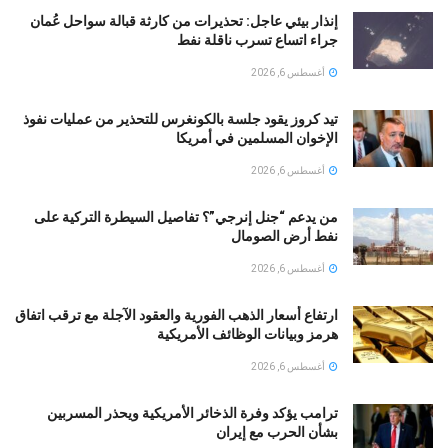
إنذار بيئي عاجل: تحذيرات من كارثة قبالة سواحل عُمان
جراء اتساع تسرب ناقلة نفط
أغسطس 6, 2026
تيد كروز يقود جلسة بالكونغرس للتحذير من عمليات نفوذ
الإخوان المسلمين في أمريكا
أغسطس 6, 2026
من يدعم “جنل إنرجي”؟ تفاصيل السيطرة التركية على
نفط أرض الصومال
أغسطس 6, 2026
ارتفاع أسعار الذهب الفورية والعقود الآجلة مع ترقب اتفاق
هرمز وبيانات الوظائف الأمريكية
أغسطس 6, 2026
ترامب يؤكد وفرة الذخائر الأمريكية ويحذر المسربين
بشأن الحرب مع إيران