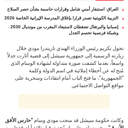
العراق: استنفار أمني شامل وقرارات حاسمة بشأن حصر السلاح
التربية الكويتية تصدر قرارا بإغلاق المدرسة الإيرانية الخاصة 2026
إسبانيا والبرتغال تضغطان لاستبعاد المغرب من مونديال 2030..
وشبكة فرنسية تحسم الجدل
تحول تكريم رئيس الوزراء الهندي ناريندرا مودي خلال
زيارته الرسمية إلى جمهورية سيشل إلى قضية أثارت جدلاً
واسعاً، بعدما كشفت صورة متداولة لشهادة الوسام الذي
مُنح له عن أخطاء إملائية في اسم الدولة وكلمة
“الجمهورية”، ما فتح الباب أمام انتقادات وسخرية على
مواقع التواصل الاجتماعي.
وكانت حكومة سيشل قد منحت مودي وسام
“حارس الأفق
الأزرق”
، وهو وسام وطني استُحدث قبل ثلاثة أيام فقط من