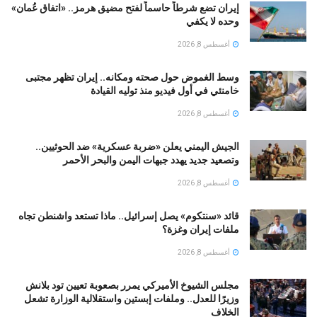
إيران تضع شرطاً حاسماً لفتح مضيق هرمز.. «اتفاق عُمان»
وحده لا يكفي
أغسطس 8, 2026
وسط الغموض حول صحته ومكانه.. إيران تظهر مجتبى
خامنئي في أول فيديو منذ توليه القيادة
أغسطس 8, 2026
الجيش اليمني يعلن «ضربة عسكرية» ضد الحوثيين..
وتصعيد جديد يهدد جبهات اليمن والبحر الأحمر
أغسطس 8, 2026
قائد «سنتكوم» يصل إسرائيل.. ماذا تستعد واشنطن تجاه
ملفات إيران وغزة؟
أغسطس 8, 2026
مجلس الشيوخ الأميركي يمرر بصعوبة تعيين تود بلانش
وزيرًا للعدل.. وملفات إبستين واستقلالية الوزارة تشعل
الخلاف