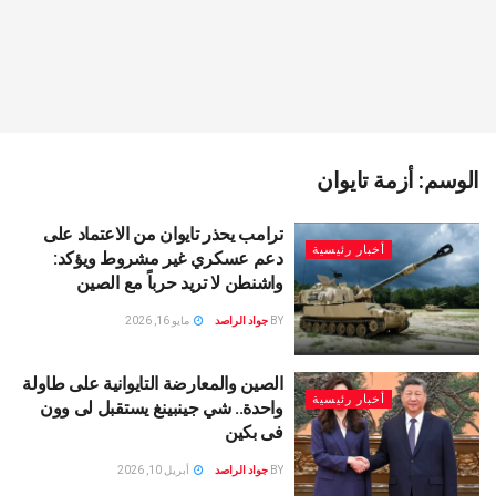
الوسم:
أزمة تايوان
ترامب يحذر تايوان من الاعتماد على
أخبار رئيسية
دعم عسكري غير مشروط ويؤكد:
واشنطن لا تريد حرباً مع الصين
BY
جواد الراصد
مايو 16, 2026
الصين والمعارضة التايوانية على طاولة
أخبار رئيسية
واحدة.. شي جينبينغ يستقبل لى وون
فى بكين
BY
جواد الراصد
أبريل 10, 2026