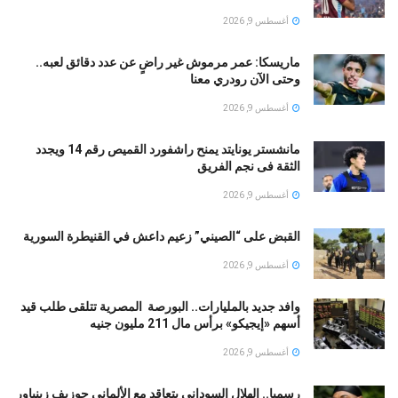
أغسطس 9, 2026
ماريسكا: عمر مرموش غير راضٍ عن عدد دقائق لعبه..
وحتى الآن رودري معنا
أغسطس 9, 2026
مانشستر يونايتد يمنح راشفورد القميص رقم 14 ويجدد
الثقة فى نجم الفريق
أغسطس 9, 2026
القبض على “الصيني” زعيم داعش في القنيطرة السورية
أغسطس 9, 2026
وافد جديد بالمليارات.. البورصة المصرية تتلقى طلب قيد
أسهم «إيجيكو» برأس مال 211 مليون جنيه
أغسطس 9, 2026
رسميا.. الهلال السوداني يتعاقد مع الألماني جوزيف زينباور