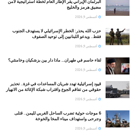
البرلمان الإيراني يقر الإطار العام لخطة استراتيجية لأمن
مضيق هرمز والخليج
أغسطس 9, 2026
حزب الله يحذر: الخطر الإسرائيلي لا يستهدف الجنوب
فقط.. ويدعو اللبنانيين إلى توحيد الصفوف
أغسطس 9, 2026
لقاء حاسم في طهران… ماذا دار بين بزشكيان وخامنئي؟
أغسطس 9, 2026
قيود إسرائيلية تهدد شريان المساعدات في غزة.. تحذير
حقوقي من تفاقم الجوع واقتراب شبكة الإغاثة من الانهيار
أغسطس 9, 2026
6 موجات حوثية تضرب الساحل الغربي لليمن.. قتلى
وجرحى واستهداف ميناء المخا والخوخة
أغسطس 9, 2026