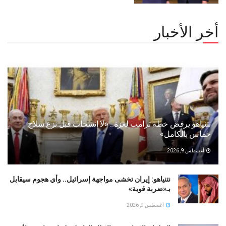
أخر الأخبار
نتنياهو يرفض خطة ترامب لغزة.. «لا انسحاب قبل نزع سلاح
حماس بالكامل»
أغسطس 9, 2026
نتنياهو: إيران تخشى مواجهة إسرائيل.. وأي هجوم سيقابل
بـ«ضربة قوية»
أغسطس 9, 2026