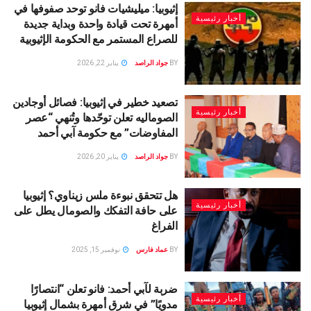
إثيوبيا: ميليشيات فانو توحد صفوفها في
أخبار رئيسية
أمهرة تحت قيادة واحدة وبداية جديدة
للصراع المستمر مع الحكومة الإثيوبية
BY
جواد الراصد
يناير 22, 2026
تصعيد خطير في إثيوبيا: فصائل أوجادين
أخبار رئيسية
الصوماليه تعلن توحّدها وتُنهي “عصر
المفاوضات” مع حكومة آبي أحمد
BY
جواد الراصد
يناير 20, 2026
هل تتحقق نبوءة ملس زيناوي؟ إثيوبيا
أخبار رئيسية
على حافة التفكك والصومال يطل على
الفراغ
BY
عماد فارس
نوفمبر 15, 2025
ضربة لآبي أحمد: فانو تعلن “انتصارًا
أخبار رئيسية
مدويًا” في شرق أمهرة بشمال إثيوبيا