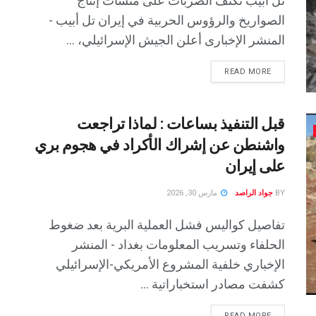
تل أبيب تكثّف الضربات على منشآت إنتاج
الصواريخ والرؤوس الحربية في إيران تل أبيب -
المنشر الإخبارى أعلن الجيش الإسرائيلي، ...
READ MORE
قبل التنفيذ بساعات : لماذا تراجعت
واشنطن عن إشراك الأكراد في هجوم بري
على إيران
BY
جواد الراصد
مارس 30, 2026
تفاصيل كواليس فشل العملية البرية بعد ضغوط
الحلفاء وتسريب المعلومات بغداد - المنشر
الإخباري خلفية المشروع الأمريكي-الإسرائيلي
كشفت مصادر استخباراتية ...
READ MORE