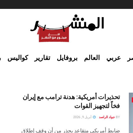
ر
عربي
العالم
بروفايل
تقارير
كواليس
ر
تحذيرات أمريكية: هدنة ترامب مع إيران
فخاً لتجهيز القوات
BY
جواد الراصد
أبريل 9, 2026
ضابط أمريكى متقاعد يحذر من أن وقف إطلاق