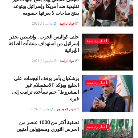
تقليدية ضد أمريكا وإسرائيل ويتوعد
بفتح ساحات لا يعرفها خصومه
BY
جواد الراصد
مارس 13, 2026
خلف كواليس الحرب.. واشنطن تحذر
أخبار رئيسية
إسرائيل من استهداف منشآت الطاقة
الإيرانية
BY
جواد الراصد
مارس 10, 2026
بزشكيان يأمر بوقف الهجمات على
أخبار رئيسية
الخليج ويؤكد “الاستسلام غير
المشروط” حلم سيأخذه ترامب إلى
قبره
BY
حيدر الموسوى
مارس 7, 2026
تصفية أكثر من 1000 عنصر من
أخبار رئيسية
الحرس الثوري ومسؤولين أمنيين