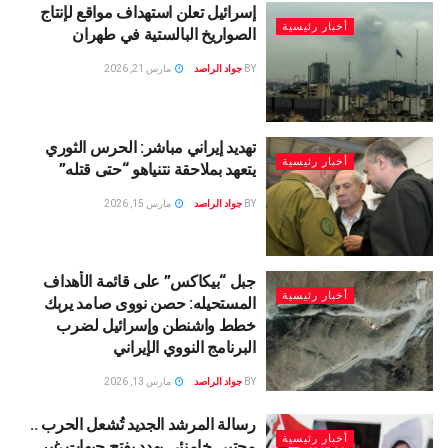
إسرائيل تعلن استهداف مواقع لإنتاج
أخبار رئيسية
الصواريخ البالستية في طهران
BY
جواد الراصد
مارس 21, 2026
تهديد إيراني مباشر: الحرس الثوري
أخبار رئيسية
يتعهد بملاحقة نتنياهو “حتى قتله”
BY
جواد الراصد
مارس 15, 2026
جبل “بيكاكس” على قائمة الأهداف
أخبار رئيسية
المستحيله: حصن نووى صامد يربك
خطط واشنطن وإسرائيل لضرب
البرنامج النووي الإيراني
BY
جواد الراصد
مارس 13, 2026
رسالة المرشد الجديد تُشعل الحرب ..
أخبار رئيسية
مجتبى خامنئي يهدد بفتح جبهات غير