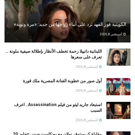
الكويتية فوز الفهد ترد على أنباء زواجها من جديد: «مرة وتوبة» ‏
أغسطس 8, 2026
اللبنانية دانييلا رحمة تخطف الأنظار بإطلالة صيفية ملونة …
تعرف على سعرها
أغسطس 8, 2026
أول صور من خطوبة الفنانة المصرية ملك قورة
أغسطس 8, 2026
استبعاد جاريد ليتو من فيلم Assassination.. اعرف
السبب
أغسطس 8, 2026
مقابلة كريستوفر نولان مع بودكاست صينى تتجاوز 20