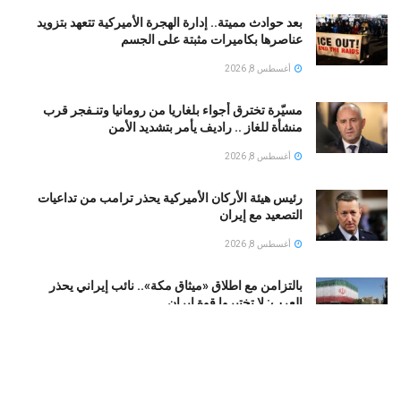
بعد حوادث مميتة.. إدارة الهجرة الأميركية تتعهد بتزويد
عناصرها بكاميرات مثبتة على الجسم
أغسطس 8, 2026
مسيّرة تخترق أجواء بلغاريا من رومانيا وتنـفجر قرب
منشأة للغاز .. راديف يأمر بتشديد الأمن
أغسطس 8, 2026
رئيس هيئة الأركان الأميركية يحذر ترامب من تداعيات
التصعيد مع إيران
أغسطس 8, 2026
بالتزامن مع اطلاق «ميثاق مكة».. نائب إيراني يحذر
العرب: لا تختبروا قوة إيران
أغسطس 8, 2026
اعترافات جديدة تقرّب الشرطة الإسرائيلية من لغز مقتل
إلدَر دايان.. ماذا حدث في اللحظات الأخيرة؟