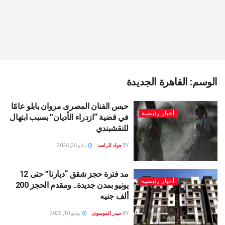
الوسم:
القاهرة الجديدة
حبس الفنان المصرى مروان بابلو عامًا
أخبار رئيسية
في قضية “ازدراء الأديان” بسبب ابتهال
للنقشبندي
BY
جواد الراصد
مايو 26, 2026
مد فترة حجز شقق “ديارنا” حتى 12
أخبار رئيسية
يونيو بمدن جديدة.. ومقدم الحجز 200
ألف جنيه
BY
حيدر الموسوى
يونيو 10, 2025