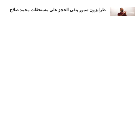
طرابزون سبور ينفي الحجز على مستحقات محمد صلاح
أغسطس 7, 2026
منتخب ناشئات مصر لكرة اليد يخسر أمام إسبانيا 27 – 26
فى نصف نهائى بطولة العالم
أغسطس 7, 2026
الأهلي ينهي مرانه الأول فى معسكر إسبانيا.. جلسة عموتة
وفقرة بدنية
أغسطس 7, 2026
LOAD MORE