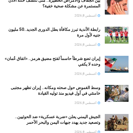
بين الجفاف والأمراض الخطيرة.. متى تكشف حكة الأذن
المستمرة عن مشكلة صحية خفية؟
أغسطس 8, 2026
رابطة الأندية تبرز مكافأة بطل الدورى الجديد..50 مليون
جنيه لأول مرة
أغسطس 8, 2026
إيران تضع شرطاً حاسماً لفتح مضيق هرمز.. «اتفاق عُمان»
وحده لا يكفي
أغسطس 8, 2026
وسط الغموض حول صحته ومكانه.. إيران تظهر مجتبى
خامنئي في أول فيديو منذ توليه القيادة
أغسطس 8, 2026
الجيش اليمني يعلن «ضربة عسكرية» ضد الحوثيين..
وتصعيد جديد يهدد جبهات اليمن والبحر الأحمر
أغسطس 8, 2026