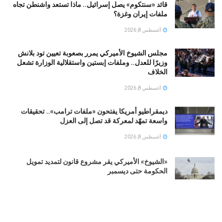
قائد «سنتكوم» يصل إسرائيل.. ماذا تستعد واشنطن تجاه
ملفات إيران وغزة؟
أغسطس 8, 2026
مجلس الشيوخ الأميركي يمرر بصعوبة تعيين تود بلانش
وزيرًا للعدل.. وملفات إبستين واستقلالية الوزارة تشعل
الخلاف
أغسطس 8, 2026
ديمقراطيو أمريكا يفتحون «ملفات ترامب».. تحقيقات
واسعة تمهّد لمعركة قد تصل إلى العزل
أغسطس 8, 2026
«الشيوخ» الأميركي يقر مشروع قانون لتمديد تمويل
الحكومة حتى ديسمبر
أغسطس 8, 2026
بعد حوادث مميتة.. إدارة الهجرة الأميركية تتعهد بتزويد
عناصرها بكاميرات مثبتة على الجسم