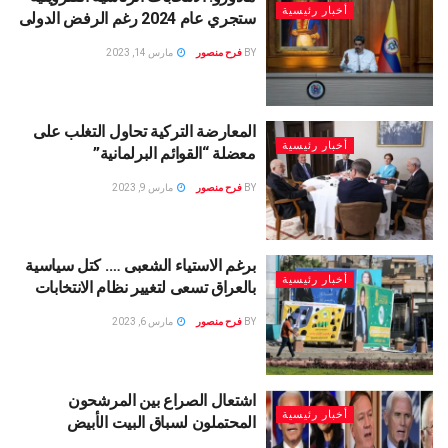
أخبار رئيسية
ستجري عام 2024 رغم الرفض الدولى
BY
فرح منصور
مارس 14, 2023
المعارضة التركية تحاول التغلب على
أخبار رئيسية
معضلة “القوائم البرلمانية”
BY
فرح منصور
مارس 9, 2023
برغم الاستياء الشعبى …. كتل سياسية
أخبار رئيسية
بالعراق تسعى لتغيير نظام الانتخابات
BY
فرح منصور
مارس 6, 2023
اشتعال الصراع بين المرشحون
أخبار رئيسية
المحتملون لسباق البيت الأبيض