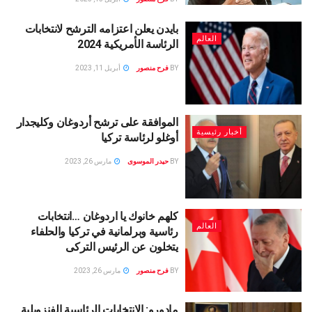
بايدن يعلن اعتزامه الترشح لانتخابات
العالم
الرئاسة الأمريكية 2024
BY
فرح منصور
أبريل 11, 2023
الموافقة على ترشح أردوغان وكليجدار
أخبار رئيسية
أوغلو لرئاسة تركيا
BY
حيدر الموسوى
مارس 26, 2023
كلهم خانوك يا اردوغان …انتخابات
العالم
رئاسية وبرلمانية في تركيا والحلفاء
يتخلون عن الرئيس التركى
BY
فرح منصور
مارس 26, 2023
مادورو: الانتخابات الرئاسية الفنزويلية