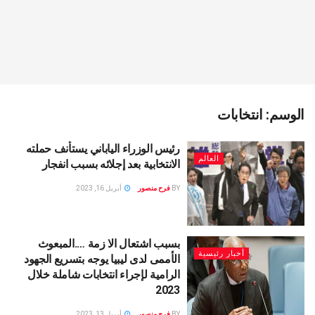
الوسم:
انتخابات
رئيس الوزراء الياباني يستأنف حملته
العالم
الانتخابية بعد إجلائه بسبب انفجار
BY
فرح منصور
أبريل 16, 2023
بسبب اشتعال الا زمة ….المبعوث
أخبار رئيسية
الأممى لدى ليبيا يوجه بتسريع الجهود
الرامية لإجراء انتخابات شاملة خلال
2023
BY
فرح منصور
أبريل 13, 2023