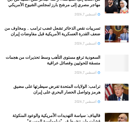
مهاجر مصري إلى مرشح بارز لمجلس الشيوخ الأمريكي
أغسطس 7, 2026
تسريبات نقص الذخائر تشعل غضب ترامب .. ومخاوف من
ضعف القدرة العسكرية الأمريكية قبل مفاوضات إيران
أغسطس 7, 2026
السعودية ترفع مستوى التأهب وسط تحذيرات من هجمات
منسقة للحوثيين وفصائل عراقية
أغسطس 7, 2026
ترامب: الولايات المتحدة تفرض سيطرتها على مضيق
هرمز وتواصل الحصار البحري على إيران
أغسطس 7, 2026
قالیباف: سياسة التهديدات الأمريكية والوعود المنكوثة
فشلت ولن ننخرط في “دبلوماسية المسرح”
أغسطس 7, 2026