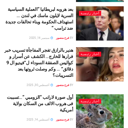
بعد هروبه لبريطانيا “العملية السياسية
أخبار رئيسية
السرية لايلون ماسك في لندن …
استهداف الحكومة وبناء تحالفات جديدة
ضد ترامب “
BY
فرح منصور
سبتمبر 14, 2025
هدير بالرازق تفجر المفاجأة تسريب خبر
أخبار رئيسية
فرارها للخارج… الكشف عن أسرار و
كواليس الصفقة السوداء ل”فيديو ال 9
دقائق” … وكم وصلت ثروتها بعد
التسريبات؟
BY
فرح منصور
أغسطس 30, 2025
أول صورة لارانب “الزومبي “…تسببت
أخبار رئيسية
فى هروب الالف من السكان بولاية
أمريكية
BY
فرح منصور
أغسطس 14, 2025