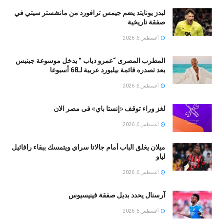
ليدز يونايتد يضم جيمس ترافورد من مانشستر سيتي في
صفقة تاريخية
أغسطس 6, 2026
المطرب المصرى “عمرو دياب ” يدخل موسوعة جينيس
بعد تصدره قائمة بيلبورد عربية لـ68 أسبوعا
أغسطس 6, 2026
لغز وراء توقف «إنستا باي» فى مصر الان
أغسطس 6, 2026
ميلان يغلق الباب أمام جالاتا سراي ويتمسك ببقاء رافائيل
لياو
أغسطس 6, 2026
آرسنال يحدد بديل صفقة فينيسيوس
أغسطس 6, 2026