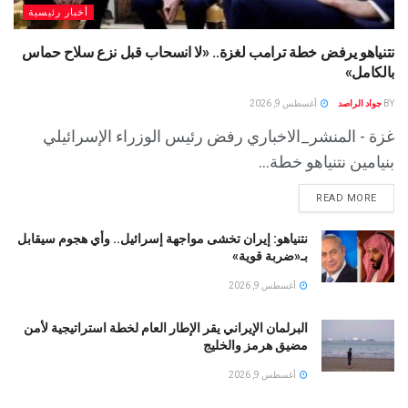
أخبار رئيسية
نتنياهو يرفض خطة ترامب لغزة.. «لا انسحاب قبل نزع سلاح حماس
بالكامل»
BY
جواد الراصد
أغسطس 9, 2026
غزة - المنشر_الاخباري رفض رئيس الوزراء الإسرائيلي
بنيامين نتنياهو خطة...
READ MORE
نتنياهو: إيران تخشى مواجهة إسرائيل.. وأي هجوم سيقابل
بـ«ضربة قوية»
أغسطس 9, 2026
البرلمان الإيراني يقر الإطار العام لخطة استراتيجية لأمن
مضيق هرمز والخليج
أغسطس 9, 2026