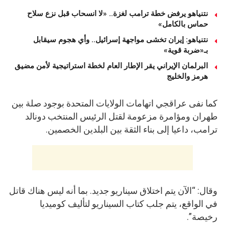
نتنياهو يرفض خطة ترامب لغزة.. «لا انسحاب قبل نزع سلاح
حماس بالكامل»
نتنياهو: إيران تخشى مواجهة إسرائيل.. وأي هجوم سيقابل
بـ«ضربة قوية»
البرلمان الإيراني يقر الإطار العام لخطة استراتيجية لأمن مضيق
هرمز والخليج
كما نفى عراقجي اتهامات الولايات المتحدة بوجود صلة بين
طهران ومؤامرة مزعومة لقتل الرئيس المنتخب دونالد
ترامب، داعيا إلى بناء الثقة بين البلدين الخصمين.
وقال: “الآن يتم اختلاق سيناريو جديد. بما أنه ليس هناك قاتل
في الواقع، يتم جلب كتاب السيناريو لتأليف كوميديا
رخيصة”.