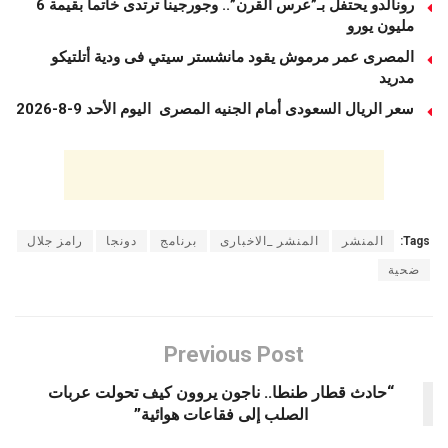
رونالدو يحتفل بـ”عرس القرن”.. وجورجينا ترتدى خاتما بقيمة 6
مليون يورو
المصرى عمر مرموش يقود مانشستر سيتي فى ودية أتلتيكو
مدريد
سعر الريال السعودى أمام الجنيه المصرى اليوم الأحد 9-8-2026
Tags:
المنشر
المنشر _الاخبارى
برنامج
دونجا
رامز جلال
ضحية
Previous Post
“حادث قطار طنطا.. ناجون يروون كيف تحولت عربات
الصلب إلى فقاعات هوائية”