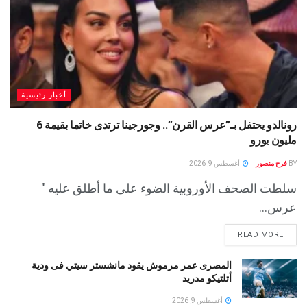
أخبار رئيسية
رونالدو يحتفل بـ”عرس القرن”.. وجورجينا ترتدى خاتما بقيمة 6
مليون يورو
BY
فرح منصور
أغسطس 9, 2026
سلطت الصحف الأوروبية الضوء على ما أطلق عليه "
عرس...
READ MORE
المصرى عمر مرموش يقود مانشستر سيتي فى ودية
أتلتيكو مدريد
أغسطس 9, 2026