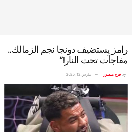
رامز يستضيف دونجا نجم الزمالك..
مفاجآت تحت النار!”
by
فرح منصور
مارس 12, 2025