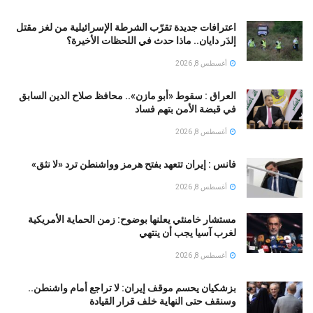
اعترافات جديدة تقرّب الشرطة الإسرائيلية من لغز مقتل
إلدَر دايان.. ماذا حدث في اللحظات الأخيرة؟
أغسطس 8, 2026
العراق : سقوط «أبو مازن».. محافظ صلاح الدين السابق
في قبضة الأمن بتهم فساد
أغسطس 8, 2026
فانس : إيران تتعهد بفتح هرمز وواشنطن ترد «لا نثق»
أغسطس 8, 2026
مستشار خامنئي يعلنها بوضوح: زمن الحماية الأمريكية
لغرب آسيا يجب أن ينتهي
أغسطس 8, 2026
بزشكيان يحسم موقف إيران: لا تراجع أمام واشنطن..
وسنقف حتى النهاية خلف قرار القيادة