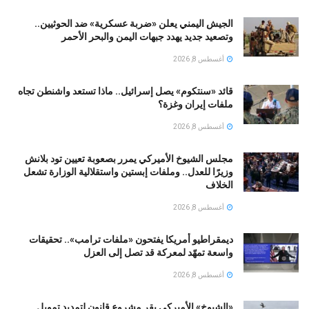
الجيش اليمني يعلن «ضربة عسكرية» ضد الحوثيين..
وتصعيد جديد يهدد جبهات اليمن والبحر الأحمر
أغسطس 8, 2026
قائد «سنتكوم» يصل إسرائيل.. ماذا تستعد واشنطن تجاه
ملفات إيران وغزة؟
أغسطس 8, 2026
مجلس الشيوخ الأميركي يمرر بصعوبة تعيين تود بلانش
وزيرًا للعدل.. وملفات إبستين واستقلالية الوزارة تشعل
الخلاف
أغسطس 8, 2026
ديمقراطيو أمريكا يفتحون «ملفات ترامب».. تحقيقات
واسعة تمهّد لمعركة قد تصل إلى العزل
أغسطس 8, 2026
«الشيوخ» الأميركي يقر مشروع قانون لتمديد تمويل