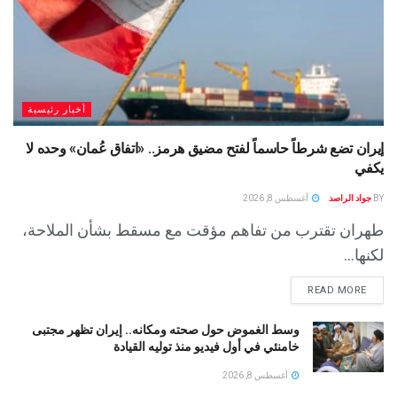
أخبار رئيسية
إيران تضع شرطاً حاسماً لفتح مضيق هرمز.. «اتفاق عُمان» وحده لا
يكفي
BY
جواد الراصد
أغسطس 8, 2026
طهران تقترب من تفاهم مؤقت مع مسقط بشأن الملاحة،
لكنها...
READ MORE
وسط الغموض حول صحته ومكانه.. إيران تظهر مجتبى
خامنئي في أول فيديو منذ توليه القيادة
أغسطس 8, 2026