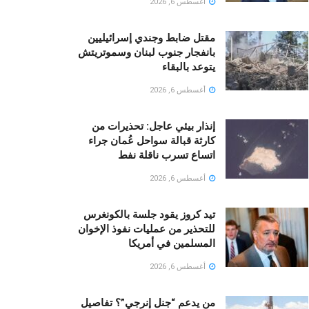
أغسطس 6, 2026
مقتل ضابط وجندي إسرائيليين
بانفجار جنوب لبنان وسموتريتش
يتوعد بالبقاء
أغسطس 6, 2026
إنذار بيئي عاجل: تحذيرات من
كارثة قبالة سواحل عُمان جراء
اتساع تسرب ناقلة نفط
أغسطس 6, 2026
تيد كروز يقود جلسة بالكونغرس
للتحذير من عمليات نفوذ الإخوان
المسلمين في أمريكا
أغسطس 6, 2026
من يدعم “جنل إنرجي”؟ تفاصيل