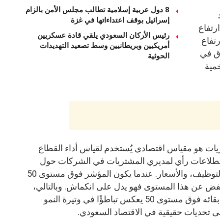
8 دول عربية إسلامية تطالب مجلس الأمن بالزام
إسرائيل بوقف اعتداءاتها في غزة
رتفاع
رئيس الأركان السعودي يلقي قادة عسكريين
رتفاع
أمريكيين وبريطانيين وسط تصعيد التهديدات
ق في
الحوثية
خمية
يات هو مقياس اقتصادي يُستخدم لقياس أداء القطاع
تطلاعات رأي لمديري المشتريات في الشركات حول
أوضاع الطلبيات الجديدة، والإنتاج، والتوظيف، والأسعار. عندما يكون المؤشر فوق مستوى 50
نخفض عن هذا المستوى فهو يدل على انكماش. وبالتالي،
فإن التراجع الحالي في المؤشر رغم بقائه فوق مستوى 50 يعكس تباطؤًا في وتيرة النمو
ى تحديات حقيقية في الاقتصاد السعودي.