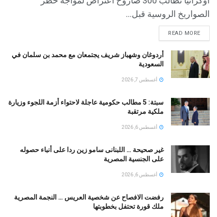
أوكرانيا تطالب 300 صاروخ اعتراض لمواجه خطر
الصواريخ الروسية قبل...
READ MORE
أردوغان وشهباز شريف يجتمعان مع محمد بن سلمان في
السعودية
أغسطس 7, 2026
سبتة: 5 مطالب حكومية عاجلة لاحتواء أزمة اللجوء وزيارة
ملكية مرتقبة
أغسطس 6, 2026
غير صحيحة … اللبنانى سامو زين ردا على أنباء حصوله
على الجنسية المصرية
أغسطس 6, 2026
رفضت الافصاح عن شخصية العريس … النجمة المصرية
ملك قورة تحتفل بخطوبتها