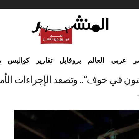
ر
عربي
العالم
بروفايل
تقارير
كواليس
ر
يشون في خوف”.. وتصعد الإجراءات الأمني
م