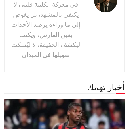
في معركة الكلمة قلمى لا
يكتفي بالمشهد، بل يغوص
إلى ما وراءه يرصد الأحداث
بعين الفارس، ويكتب
ليكشف الحقيقة، لا ليُسكت
صهيلها في الميدان
أخبار تهمك