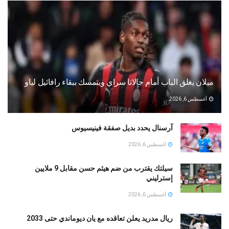
ميلان يغلق الباب أمام جالاتا سراي ويتمسك ببقاء رافائيل لياو
أغسطس 6, 2026
آرسنال يحدد بديل صفقة فينيسيوس
أغسطس 6, 2026
سيلتك يقترب من ضم هيثم حسن مقابل 9 ملايين
إسترليني
أغسطس 6, 2026
ريال مدريد يعلن تعاقده مع يان ديوماندي حتى 2033