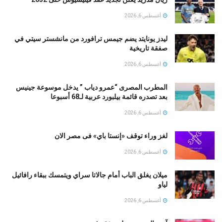
أغسطس 6, 2026
ليدز يونايتد يضم جيمس ترافورد من مانشستر سيتي في
صفقة تاريخية
أغسطس 6, 2026
المطرب المصرى “عمرو دياب ” يدخل موسوعة جينيس
بعد تصدره قائمة بيلبورد عربية لـ68 أسبوعا
أغسطس 6, 2026
لغز وراء توقف «إنستا باي» فى مصر الان
أغسطس 6, 2026
ميلان يغلق الباب أمام جالاتا سراي ويتمسك ببقاء رافائيل
لياو
أغسطس 6, 2026