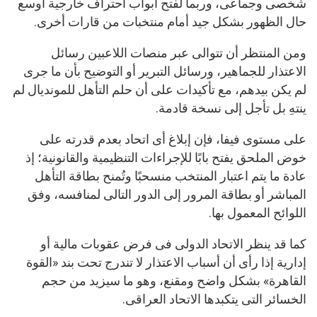
شخصى وجماعى، وربما لفتح أبواب احتراف خارجية أوسع
حال الظهور بشكل جيد أمام منتخبات من قارات أخرى.
ومن المنتظر أن تتوالى عبر منصات اللاعبين رسائل
الاعتذار للجماهير، ورسائل التبرير أو التوضيح بأن ما جرى
لم يكن بيدهم، مع تأكيدات على أن حلم التأهل للمونديال لم
ينتهِ بل تأجل إلى نسخة قادمة.
على مستوى فيفا، فإن إبلاغ أى اتحاد بعدم قدرته على
خوض الملحق يفتح بابًا للإجراءات التنظيمية والقانونية؛ إذ
عادة ما يتم اعتبار المنتخب منسحبًا وتُمنح بطاقة التأهل
المباشر أو بطاقة المرور إلى الدور التالى لمنافسه، وفق
اللوائح المعمول بها.
كما قد ينظر الاتحاد الدولى فى فرض عقوبات مالية أو
إدارية إذا رأى أن أسباب الاعتذار لا تندرج تحت بند «القوة
القاهرة» بشكل واضح ومقنع، وهو ما سيزيد من حجم
الخسائر التى يتكبدها الاتحاد العراقى.