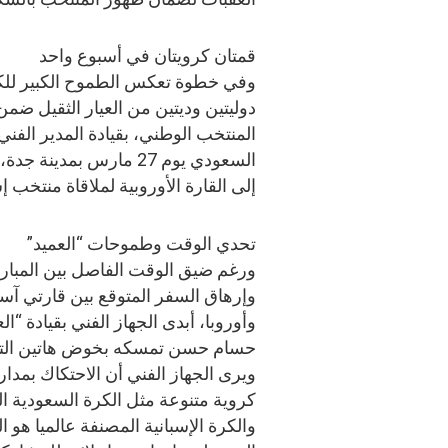
قمتان كرويتان في أسبوع واحد
وفي خطوة تعكس الطموح الكبير للكرة 
دوليتين وديتين من العيار الثقيل ضم
المنتخب الوطني، بقيادة المدير ال
السعودي يوم 27 مارس ب
إلى القارة الأوروبية لملاقاة منتخب إسبانيا يوم 31 مارس 
تحدي الوقت وطموحات “العميد”
ورغم ضيق الوقت الفاصل بين المبارا
وإرهاق السفر المتوقع بين قارتي آسي
وأوروبا، أبدى الجهاز الفني بقيادة “الع
حسام حسن تمسكه بخوض هاتين التج
ويرى الجهاز الفني أن الاحتكاك بمد
كروية متنوعة مثل الكرة السعودية ا
والكرة الإسبانية المصنفة عالميا هو ا