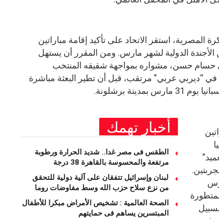
المصرية، استقر الاتحاد على تأكيد إقامة مباراتين
ن الأجندة الدولية لشهر مارس. ومن المقرر أن يستهل
فني حسام حسن، مشواره بمواجهة شقيقه المنتخب
مدينة جدة، في “ديربي عربي” مرتقب، قبل أن تطير البعثة مباشرة
بمدينة برشلونة.
أخبار تهمك
تين
ا
الطقس فى مصر غدا.. شديد الحرارة ورطوبة
ميد”
مرتفعة والمحسوسة بالقاهرة 38 درجة
ربتين.
لبنان وإسرائيل تتفقان على آلية دولية للتحقق
ارس
من نزع سلاح حزب الله وسط مفاوضات روما
لمتطورة
الصحة العالمية : تشخيص الأمراض مبكرا للأطفال
لسبيل
المبتسرين يساهم فى حمايتهم