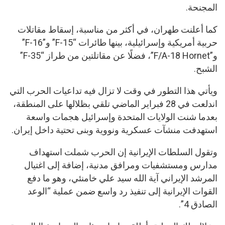
المجنحة.
كما أعلنت طهران، في أكثر من مناسبة، إسقاط مقاتلات
حربية أمريكية وإسرائيلية، بينها طائرات “F-15” و”F-16”
و”F/A-18 Hornet”، فضلًا عن مقاتلتين من طراز “F-35”
الشبح.
ويأتي هذا التطور في وقت لا تزال فيه تداعيات الحرب التي
اندلعت في 28 فبراير الماضي تلقي بظلالها على المنطقة،
بعدما شنت الولايات المتحدة وإسرائيل هجمات واسعة
استهدفت منشآت عسكرية ونووية وبنى تحتية داخل إيران.
وتقول السلطات الإيرانية إن الحرب شملت استهداف
مدارس ومستشفيات ومرافق مدنية، إضافة إلى اغتيال
المرشد الإيراني آية الله سيد علي خامنئي، وهو ما دفع
القوات الإيرانية إلى تنفيذ رد واسع ضمن عملية “الوعد
الصادق 4”.