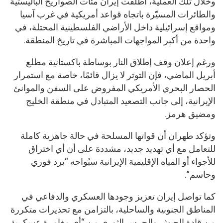
وخلال تلك العملية، أطلقت إيران مئات الصواريخ الباليستية
والطائرات المسيّرة باتجاه قواعد أمريكية في غرب آسيا
ومواقع إسرائيلية داخل الأراضي الفلسطينية المحتلة، في
واحدة من أكبر المواجهات المباشرة في تاريخ المنطقة.
ورغم إعلان وقف إطلاق النار بوساطة باكستانية مطلع
أبريل الماضي، فإن التوتر لا يزال قائمًا، خاصة مع استمرار
الحصار البحري الأمريكي المفروض على السفن والموانئ
الإيرانية، إلى جانب التصعيد المتبادل في منطقة الخليج
ومضيق هرمز.
وتؤكد طهران أن قواتها المسلحة في حالة جاهزية كاملة
للتعامل مع أي تهديد جديد، مشددة على أن أي اختراق
للأجواء أو المياه الإقليمية الإيرانية سيُواجه “برد فوري
وحاسم”.
كما تواصل إيران تعزيز وجودها العسكري والدفاعي في
المناطق الجنوبية والساحلية، بالتزامن مع تحذيرات متكررة
من قادة الجيش والحرس الثوري من “أي مغامرة عسكرية