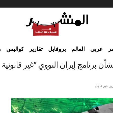
ر
عربي
العالم
بروفايل
تقارير
كواليس
ر
ن برنامج إيران النووي “غير قانونية 
ير
,
خبر عاجل