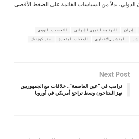
ون الدولي، بدلاً من السياسات القائمة على الضغط الأقصى
إيران
البرنامج النووي الإيراني
التخصيب النووي
شر
المنشر _الاخبارى
الولايات المتحدة
بيتر كوزنيك
Next Post
ترامب في “عين العاصفة”.. خلافات مع الجمهوريين
تهز البنتاجون وسط تراجع أمريكي في أوروبا