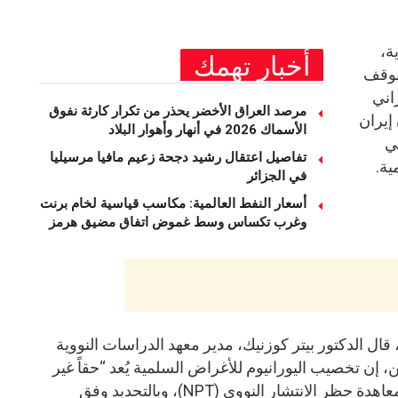
ة،
أخبار تهمك
 بوقف
اني
مرصد العراق الأخضر يحذر من تكرار كارثة نفوق
 إيران
الأسماك 2026 في أنهار وأهوار البلاد
في
تفاصيل اعتقال رشيد دجحة زعيم مافيا مرسيليا
ية.
في الجزائر
أسعار النفط العالمية: مكاسب قياسية لخام برنت
وغرب تكساس وسط غموض اتفاق مضيق هرمز
ل الدكتور بيتر كوزنيك، مدير معهد الدراسات النووية
إن تخصيب اليورانيوم للأغراض السلمية يُعد “حقاً غير
قابل للتصرف” للدول الموقعة على معاهدة حظر الانتشار النووي (NPT)، وبالتحديد وفق