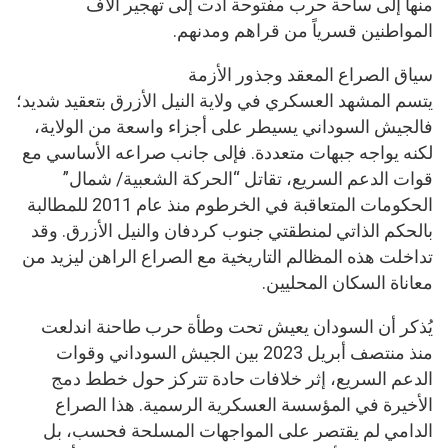
منها إلى ساحة حرب مفتوحة أدت إلى تهجير آلاف
المواطنين قسرياً من قراهم ومدنهم.
سياق الصراع المعقد وجذور الأزمة
يتسم المشهد العسكري في ولاية النيل الأزرق بتعقيد شديد؛
فالجيش السوداني يسيطر على أجزاء واسعة من الولاية،
لكنه يواجه جبهات متعددة. فإلى جانب صراعه الأساسي مع
قوات الدعم السريع، تقاتل “الحركة الشعبية/ شمال”
الحكومات المتعاقبة في الخرطوم منذ عام 2011 للمطالبة
بالحكم الذاتي لمنطقتي جنوب كردفان والنيل الأزرق. وقد
تداخلت هذه المظالم التاريخية مع الصراع الراهن ليزيد من
معاناة السكان المحليين.
يُذكر أن السودان يعيش تحت وطأة حرب طاحنة اندلعت
منذ منتصف أبريل 2023 بين الجيش السوداني وقوات
الدعم السريع، إثر خلافات حادة تتركز حول خطط دمج
الأخيرة في المؤسسة العسكرية الرسمية. هذا الصراع
الدامي لم يقتصر على المواجهات المسلحة فحسب، بل