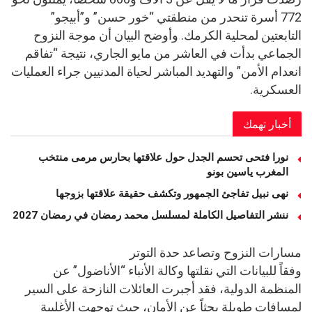
772 أسرة تنحدر من منطقتي “خور حسن” و”أبيجو”
التابعتين لمحلية الكرمك. وأوضح البيان أن موجة النزوح
الجماعي بدأت في العاشر من مايو الجاري، نتيجة “تفاقم
انعدام الأمن” والتهديد المباشر لحياة المدنيين جراء العمليات
العسكرية.
أخبار تهمك
نورا فتحى تحسم الجدل حول علاقتها بحارس مرمى منتخب
المغرب ياسين بونو ‏
نهى نبيل تفاجئ الجمهور وتكشف حقيقة علاقتها بزوجها
ننشر التفاصيل الكاملة لمسلسل محمد رمضان في رمضان 2027
مسارات النزوح وتصاعد حدة التوتر
وفقاً للبيانات التي نقلتها وكالة الأنباء “الأناضول” عن
المنظمة الدولية، فقد أجبرت العائلات النازحة على السير
لمسافات طويلة بحثاً عن الأمان، حيث توجهت الأغلبية