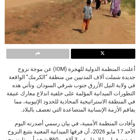
أعلنت المنظمة الدولية للهجرة (IOM) عن موجة نزوح
جديدة شملت آلاف المدنيين من منطقة “الكرمك” الواقعة
في ولاية النيل الأزرق جنوب شرقي السودان. وتأتي هذه
التطورات الميدانية المؤلمة على خلفية اندلاع معارك عنيفة
في المنطقة الاستراتيجية المحاذية للحدود الإثيوبية، مما
يفاقم الأزمة الإنسانية المتصاعدة التي تعصف بالبلاد.
وأفادت المنظمة الأممية، في بيان رسمي أصدرته اليوم
الأحد 17 مايو 2026، أن فرقها الميدانية المعنية بتتبع النزوح
رصدت فرار ما لا يقل عن 3 آلاف و860 شخصاً، يمثلون نحو