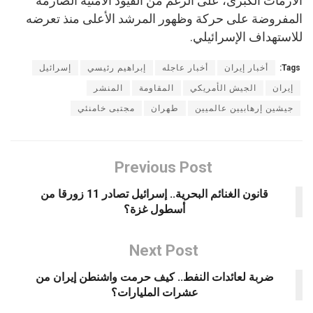
الأزمات الكبرى، على الرغم من القيود الأمنية الصارمة
المفروضة على حركة وظهور المرشد الأعلى منذ تعرضه
للاستهداف الإسرائيلي.
Tags:
أخبار إيران
أخبار عاجله
إبراهيم رئيسي
إسرائيل
إيران
الجيش الأمريكي
المقاومة
المنشر
جيشين إرهابيين عالميين
طهران
مجتبى خامنئي
Previous Post
قانون الغنائم البحرية.. إسرائيل تصادر 11 زورقا من
أسطول غزة؟
Next Post
ضربة لعائدات النفط.. كيف حرمت واشنطن إيران من
عشرات المليارات؟