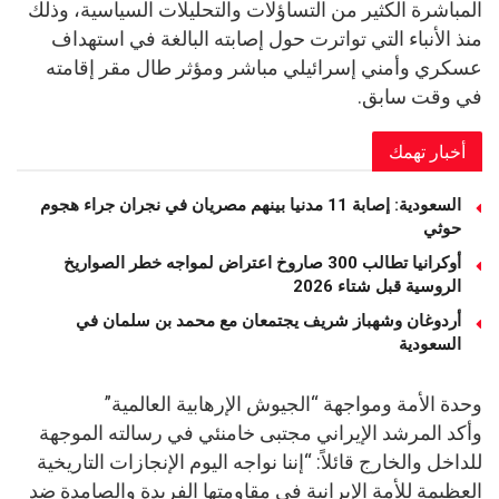
المباشرة الكثير من التساؤلات والتحليلات السياسية، وذلك
منذ الأنباء التي تواترت حول إصابته البالغة في استهداف
عسكري وأمني إسرائيلي مباشر ومؤثر طال مقر إقامته
في وقت سابق.
أخبار تهمك
السعودية: إصابة 11 مدنيا بينهم مصريان في نجران جراء هجوم
حوثي
أوكرانيا تطالب 300 صاروخ اعتراض لمواجه خطر الصواريخ
الروسية قبل شتاء 2026
أردوغان وشهباز شريف يجتمعان مع محمد بن سلمان في
السعودية
وحدة الأمة ومواجهة “الجيوش الإرهابية العالمية”
وأكد المرشد الإيراني مجتبى خامنئي في رسالته الموجهة
للداخل والخارج قائلاً: “إننا نواجه اليوم الإنجازات التاريخية
العظيمة للأمة الإيرانية في مقاومتها الفريدة والصامدة ضد