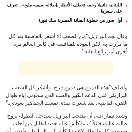
اللبنانية دانييلا رحمة تخطف الأنظار بإطلالة صيفية ملونة …تعرف
على سعرها
أول صور من خطوبة الفنانة المصرية ملك قورة
وقال نجم البرازيل:”من الصعب ألا أشعر بالعاطفة بعد كل
ما مررت به، لكن العودة للمنافسة في كأس العالم مرة
أخرى أمر رائع للغاية.”
وأضاف:”هذه الدموع هي دموع فرح، وأشكر كل الشعب
البرازيلي على الدعم الكبير والحب الذي منحوني إياه طوال
الفترة الماضية، لقد شعرت بمدى تمسك الجماهير بعودتي.”
وشدد نيمار على أن منتخب البرازيل سيدخل البطولة بروح
قتالية عالية، قائلاً:”لدينا كأس عالم جديد لنقاتل من أجله،
وسنقدم كل ما نملك لإعادة الكأس إلى البرازيل، وأتمنى أن