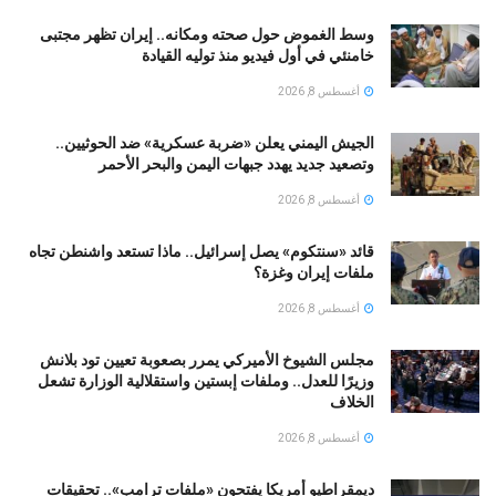
وسط الغموض حول صحته ومكانه.. إيران تظهر مجتبى
خامنئي في أول فيديو منذ توليه القيادة
أغسطس 8, 2026
الجيش اليمني يعلن «ضربة عسكرية» ضد الحوثيين..
وتصعيد جديد يهدد جبهات اليمن والبحر الأحمر
أغسطس 8, 2026
قائد «سنتكوم» يصل إسرائيل.. ماذا تستعد واشنطن تجاه
ملفات إيران وغزة؟
أغسطس 8, 2026
مجلس الشيوخ الأميركي يمرر بصعوبة تعيين تود بلانش
وزيرًا للعدل.. وملفات إبستين واستقلالية الوزارة تشعل
الخلاف
أغسطس 8, 2026
ديمقراطيو أمريكا يفتحون «ملفات ترامب».. تحقيقات