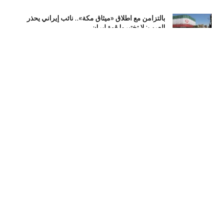
بالتزامن مع اطلاق «ميثاق مكة».. نائب إيراني يحذر
العرب: لا تختبروا قوة إيران
أغسطس 8, 2026
اعترافات جديدة تقرّب الشرطة الإسرائيلية من لغز مقتل
إلدَر دايان.. ماذا حدث في اللحظات الأخيرة؟
أغسطس 8, 2026
العراق : سقوط «أبو مازن».. محافظ صلاح الدين السابق
في قبضة الأمن بتهم فساد
أغسطس 8, 2026
LOAD MORE