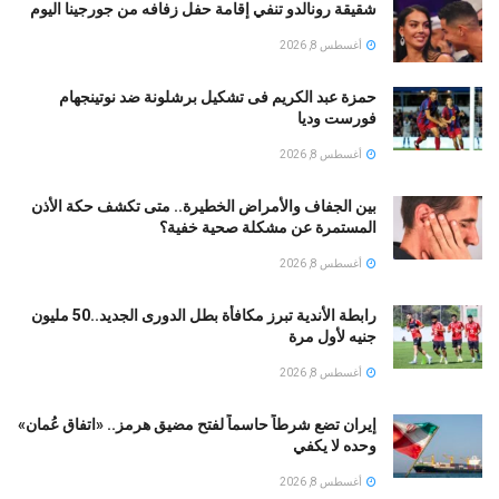
شقيقة رونالدو تنفي إقامة حفل زفافه من جورجينا اليوم
أغسطس 8, 2026
حمزة عبد الكريم فى تشكيل برشلونة ضد نوتينجهام
فورست وديا
أغسطس 8, 2026
بين الجفاف والأمراض الخطيرة.. متى تكشف حكة الأذن
المستمرة عن مشكلة صحية خفية؟
أغسطس 8, 2026
رابطة الأندية تبرز مكافأة بطل الدورى الجديد..50 مليون
جنيه لأول مرة
أغسطس 8, 2026
إيران تضع شرطاً حاسماً لفتح مضيق هرمز.. «اتفاق عُمان»
وحده لا يكفي
أغسطس 8, 2026