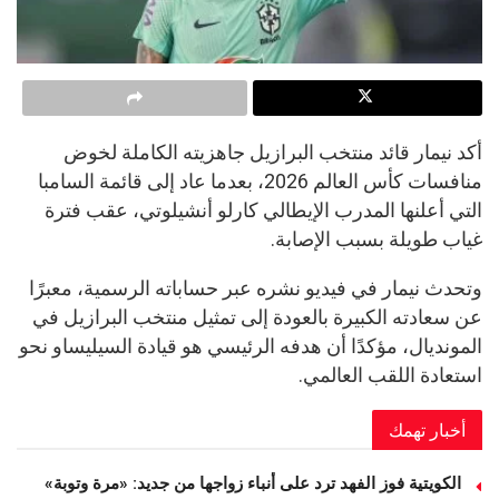
أكد نيمار قائد منتخب البرازيل جاهزيته الكاملة لخوض
منافسات كأس العالم 2026، بعدما عاد إلى قائمة السامبا
التي أعلنها المدرب الإيطالي كارلو أنشيلوتي، عقب فترة
غياب طويلة بسبب الإصابة.
وتحدث نيمار في فيديو نشره عبر حساباته الرسمية، معبرًا
عن سعادته الكبيرة بالعودة إلى تمثيل منتخب البرازيل في
المونديال، مؤكدًا أن هدفه الرئيسي هو قيادة السيليساو نحو
استعادة اللقب العالمي.
أخبار تهمك
الكويتية فوز الفهد ترد على أنباء زواجها من جديد: «مرة وتوبة» ‏