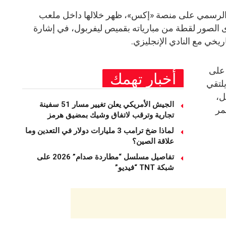
الرسمي على منصة «إكس»، ظهر خلالها داخل ملعب
دى الصور لقطة من مبارياته بقميص ليفربول، في إشارة
يخي مع النادي الإنجليزي.
 على
أخبار تهمك
يلتقي
ل،
الجيش الأمريكي يعلن تغيير مسار 51 سفينة
مر
تجارية وترقب لاتفاق وشيك بمضيق هرمز
لماذا ضخ ترامب 3 مليارات دولار في التعدين وما
علاقة الصين؟
تفاصيل مسلسل “مطاردة صدام” 2026 على
شبكة TNT “فيديو”