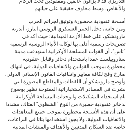
التدريزي قد لا يزالون عالقين ومفقودين تحت الركام
والأنقاض، وسط مخاوف حقيقية على حياتهم.
أسلحة عنقودية محظورة وتوثيق لجرائم الحرب
ومن جانبه، دخل الخبير العسكري الروسي البارز، أندريه
ماروتشكو، على خط الأزمة الميدانية؛ حيث أكد في
تصريحات رسمية أدلى بها لوكالة الأنباء الروسية الرسمية
“تاس”، أن القوات المسلحة الأوكرانية استهدفت مدينة
ستاروبيلسك عمدا باستخدام ذخائر وقنابل عنقودية
محظورة بموجب القوانين والاتفاقيات الدولية، في انتهاك
صارخ وفج لكافة معايير واتفاقيات القانون الإنساني الدولي.
وأوضح ماروتشكو أن اللقطات والمقاطع المصورة التي
نشرت في المصادر الاستخباراتية المفتوحة تظهر بوضوح
تام استخدام التشكيلات والوحدات المسلحة الأوكرانية
لذخائر عنقودية خطيرة من النوع “الشظوي” الفتاك، مشددا
على أن هذه الأسلحة محظورة بموجب جميع المعاهدات
والاتفاقيات الدولية، ولا يجوز استخدامها بتاتا في النزاعات،
خاصة ضد السكان المدنيين والأهداف والمنشآت المدنية