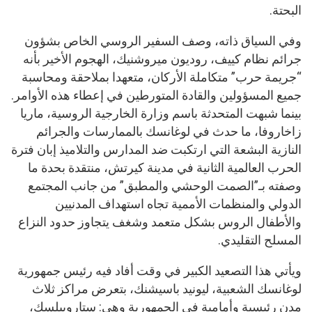
البحتة.
وفي السياق ذاته، وصف السفير الروسي الخاص بشؤون
جرائم نظام كييف، روديون ميروشنيك، الهجوم الأخير بأنه
“جريمة حرب” متكاملة الأركان، متعهدا بملاحقة ومحاسبة
جميع المسؤولين والقادة المتورطين في إعطاء هذه الأوامر.
بينما شبهت المتحدثة باسم وزارة الخارجية الروسية، ماريا
زاخاروفا، ما حدث في لوغانسك بالممارسات والجرائم
النازية البشعة التي ارتكبت ضد المدارس والتلاميذ إبان فترة
الحرب العالمية الثانية في مدينة كيرتش، منتقدة بحدة ما
وصفته بـ”الصمت الوحشي والمطبق” من جانب المجتمع
الدولي والمنظمات الأممية تجاه استهداف المدنيين
والأطفال الروس بشكل متعمد وشغف يتجاوز حدود النزاع
المسلح التقليدي.
ويأتي هذا التصعيد الكبير في وقت أفاد فيه رئيس جمهورية
لوغانسك الشعبية، ليونيد باسيشنك، بتعرض مراكز ثلاث
مدن رئيسية وأمامية في الجمهورية وهي: ستاروبيلسك،