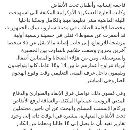
فاجعة إنسانية وأطفال تحت الأنقاض
وكانت الغارة العسكرية الأوكرانية المكثفة التي استهدفت
الليلة الماضية مبنى تعليميا مبنيا بالكامل وسكنا داخليا
مخصصا لإقامة الطلاب في مدينة ستاروبيلسك بالجمهورية،
قد أسفرت عن سقوط 4 قتلى في حصيلة رسمية أولية
مرشحة للارتفاع، إلى جانب إصابة ما لا يقل عن 35 شخصا
آخرين بجروح وصفت حلاتهم بالتفاوت بين الخطيرة
والمتوسطة، ومن بين هؤلاء الضحايا والمصابين أطفال
أبرياء تتراوح أعمارهم ما بين 14 و18 عاما، كانوا يتواجدون
ويقيمون داخل غرف المبنى التعليمي وقت وقوع الهجوم
الصاروخي المباشر.
وفي غضون ذلك، تواصل فرق الإنقاذ والطوارئ والدفاع
المدني الروسية عملياتها المكثفة والشاقة لرفع الأنقاض
وركام الإسمنت المسلح والبحث عن أي ناجين محتملين
تحت الأنقاض المنهارة، مشيرة في الوقت ذاته إلى وجود
تقارير تفيد بأن ما يصل إلى 18 طالبا ومعلما من الكادر