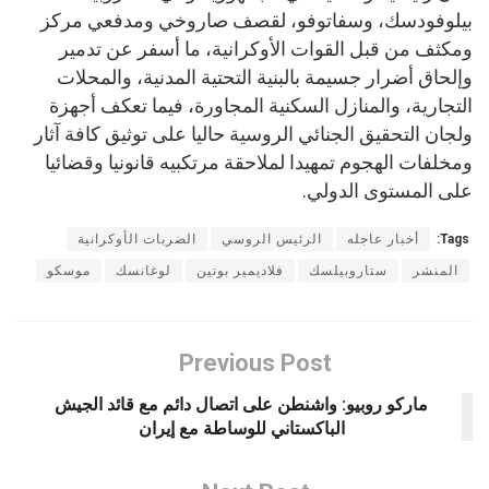
بيلوفودسك، وسفاتوفو، لقصف صاروخي ومدفعي مركز
ومكثف من قبل القوات الأوكرانية، ما أسفر عن تدمير
وإلحاق أضرار جسيمة بالبنية التحتية المدنية، والمحلات
التجارية، والمنازل السكنية المجاورة، فيما تعكف أجهزة
ولجان التحقيق الجنائي الروسية حاليا على توثيق كافة آثار
ومخلفات الهجوم تمهيدا لملاحقة مرتكبيه قانونيا وقضائيا
على المستوى الدولي.
Tags:
أخبار عاجله
الرئيس الروسي
الضربات الأوكرانية
المنشر
ستاروبيلسك
فلاديمير بوتين
لوغانسك
موسكو
Previous Post
ماركو روبيو: واشنطن على اتصال دائم مع قائد الجيش
الباكستاني للوساطة مع إيران