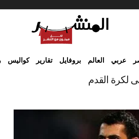
ر
عربي
العالم
بروفايل
تقارير
كواليس
ر
قى لكرة القدم