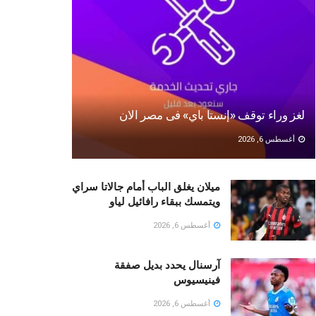
لغز وراء توقف «إنستا باي» فى مصر الان
أغسطس 6, 2026
ميلان يغلق الباب أمام جالاتا سراي
ويتمسك ببقاء رافائيل لياو
أغسطس 6, 2026
آرسنال يحدد بديل صفقة
فينيسيوس
أغسطس 6, 2026