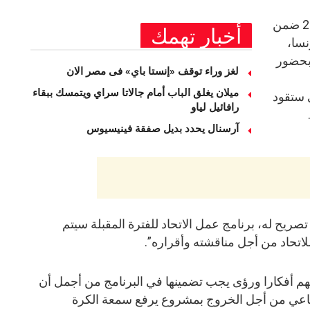
ويخوض منتخب العراق مونديال 2026 ضمن
أخبار تهمك
نسا،
 بحضور
لغز وراء توقف «إنستا باي» فى مصر الان
ميلان يغلق الباب أمام جالاتا سراي ويتمسك ببقاء
ي ستقود
رافائيل لياو
آرسنال يحدد بديل صفقة فينيسيوس
صريح له، برنامج عمل الاتحاد للفترة المقبلة سيتم
اتحاد من أجل مناقشته وأقراره”.
هم أفكارا ورؤى يجب تضمينها في البرنامج من أجمل أن
ماعي من أجل الخروج بمشروع يرفع سمعة الكرة