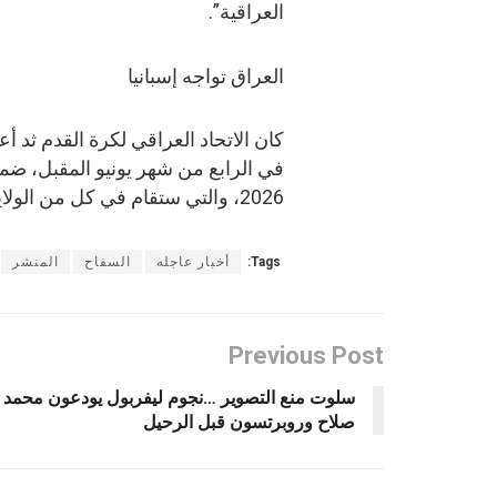
العراقية”.
العراق تواجه إسبانيا
كان الاتحاد العراقي لكرة القدم ثد أ
في الرابع من شهر يونيو المقبل، ض
2026، والتي ستقام في كل من الولايات المتحدة والمكسيك وكندا.
Tags:
أخبار عاجله
السفاح
المنشر
Previous Post
سلوت منع التصوير …نجوم ليفربول يودعون محمد
صلاح وروبرتسون قبل الرحيل