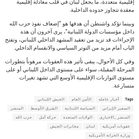
إقليمية متعددة، ما يجعل لبنان في قلب معادلة إقليمية
معقدة تتجاوز حدوده الداخلية.
وبينما تؤكد واشنطن أن هدفها هو “إضعاف نفوذ حزب الله
داخل مؤسسات الدولة اللبنانية”، يرى آخرون أن هذه
الإجراءات قد تزيد من تعقيد المشهد الداخلي اللبناني، وتفتح
الباب أمام مزيد من التوتر السياسي والانقسام الداخلي.
وفي كل الأحوال، يبقى تأثير هذه العقوبات مرهوناً بتطورات
المرحلة المقبلة، سواء على مستوى الداخل اللبناني أو على
مستوى التوازنات الإقليمية الأوسع التي تشهد تغيرات
متسارعة.
Tags:
أخبار عاجله
الأمن العام
الجيش اللبناني
السفير الإيراني
السياسة اللبنانية
الشرق الأوسط
المنشر
المنشر _الاخبارى
الولايات المتحدة
حركة أمل
حزب الله
عقوبات أمريكية
لبنان
مخابرات الجيش
وزارة الخزانة الأمريكية