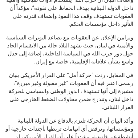
داخل الدولة اللبنانية بهدف الحفاظ على نفوذه”، مؤكداً أن
العقوبات تستهدف وقف هذا النفوذ وإضعاف قدرته على
التأثير داخل مؤسسات الحكم.
وتزامن الإعلان عن العقوبات مع تصاعد التوترات السياسية
والأمنية في لبنان، حيث تشهد البلاد حالة من الانقسام الحاد
حول دور حزب الله في السياسة الداخلية، إضافة إلى جدل
واسع بشأن علاقاته الإقليمية، خاصة مع إيران.
في المقابل، ردت “حركة أمل” على القرار الأمريكي ببيان
رسمي اعتبر فيه أن العقوبات “غير مقبولة وغير مبررة”،
مشيرة إلى أنها تستهدف الدور الوطني والسياسي للحركة
داخل لبنان، وتندرج ضمن محاولات الضغط الخارجي على
القرار اللبناني.
وأكد البيان أن الحركة تلتزم بالدفاع عن الدولة اللبنانية
ومؤسساتها، وترفض أي اتهامات تربطها بأجندات خارجية أو
أنشطة غير قانونية، مشدداً على أن القرار الأمريكي لن