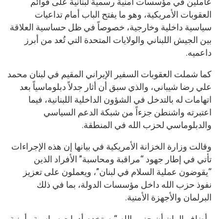
عاملين في مؤسسات أمنية رسمية لبنانية على قوائم
العقوبات الأمريكية، وهو ما يفتح الباب أمام تداعيات
سياسية داخلية وخارجية، خصوصاً في ظل حساسية العلاقة
بين الجيش اللبناني والولايات المتحدة التي تُعد من أبرز
داعميه.
كما شملت العقوبات السفير الإيراني المقيم في لبنان محمد
علي رضا شيباني، والذي سبق أن أثار جدلاً دبلوماسياً بعد
اتهامات له بالتدخل في الشؤون الداخلية اللبنانية، فيما
اعتبرته واشنطن جزءاً من شبكة الدعم السياسي
والدبلوماسي لحزب الله في المنطقة.
وقالت وزارة الخزانة الأمريكية في بيانها إن هذه الإجراءات
تأتي في إطار جهود “مراقبة ومحاسبة” الأفراد الذين
“يقوضون عملية السلام في لبنان”، ويعملون على تعزيز
نفوذ حزب الله داخل مؤسسات الدولة، بما في ذلك
البرلمان والأجهزة الأمنية.
وأضاف البيان أن حزب الله “يستخدم أدوات سياسية وأمنية