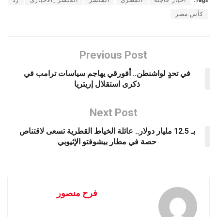
Tags:
أخبار عاجله
المصري
المنشر
المنشر _الاخبارى
زد
كأس مصر
Previous Post
في تحدٍ لواشنطن.. أفورقي يهاجم سياسات ترامب في
ذكرى استقلال إريتريا
Next Post
بـ 12.5 مليار دولار.. عائلة الخياط القطرية تسعى لاقتناص
حصة في مطار بيشوفتو الإثيوبي
فرح منصور