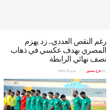
رغم النقص العددي.. زد يهزم
المصري بهدف عكسي في ذهاب
نصف نهائي الرابطة
by
فرح منصور
مايو 25, 2026